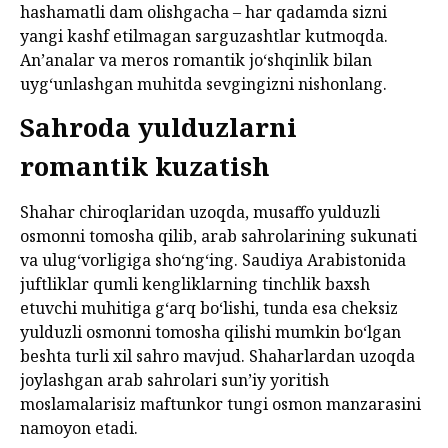
hashamatli dam olishgacha – har qadamda sizni
yangi kashf etilmagan sarguzashtlar kutmoqda.
An’analar va meros romantik jo‘shqinlik bilan
uyg‘unlashgan muhitda sevgingizni nishonlang.
Sahroda yulduzlarni
romantik kuzatish
Shahar chiroqlaridan uzoqda, musaffo yulduzli
osmonni tomosha qilib, arab sahrolarining sukunati
va ulug‘vorligiga sho‘ng‘ing. Saudiya Arabistonida
juftliklar qumli kengliklarning tinchlik baxsh
etuvchi muhitiga g‘arq bo‘lishi, tunda esa cheksiz
yulduzli osmonni tomosha qilishi mumkin bo‘lgan
beshta turli xil sahro mavjud. Shaharlardan uzoqda
joylashgan arab sahrolari sun’iy yoritish
moslamalarisiz maftunkor tungi osmon manzarasini
namoyon etadi.