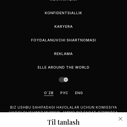
KONFIDENTSIALLIK
KARYERA
FOYDALANUVCHI SHARTNOMASI
REKLAMA
ELLE AROUND THE WORLD
O`ZB
РУС
ENG
BIZ USHBU SAHIFADAGI HAVOLALAR UCHUN KOMISSIYA
HAQQI OLISHIMIZ MUMKIN, AMMO BIZ FAQAT O’ZIMIZGA
MANZUR BO’LGAN MAHSULOTLARNI TAVSIYA QILAMIZ.
Til tanlash