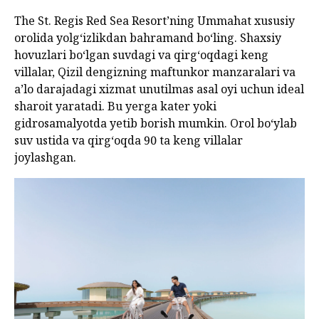
The St. Regis Red Sea Resort’ning Ummahat xususiy
orolida yolg‘izlikdan bahramand bo‘ling. Shaxsiy
hovuzlari bo‘lgan suvdagi va qirg‘oqdagi keng
villalar, Qizil dengizning maftunkor manzaralari va
a’lo darajadagi xizmat unutilmas asal oyi uchun ideal
sharoit yaratadi. Bu yerga kater yoki
gidrosamalyotda yetib borish mumkin. Orol bo‘ylab
suv ustida va qirg‘oqda 90 ta keng villalar
joylashgan.