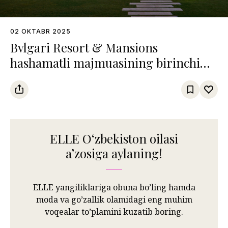
02 OKTABR 2025
Bvlgari Resort & Mansions
hashamatli majmuasining birinchi
qasri Bodrumda ochildi
ELLE Oʻzbekiston oilasi
aʼzosiga aylaning!
ELLE yangiliklariga obuna bo’ling hamda
moda va go’zallik olamidagi eng muhim
voqealar to’plamini kuzatib boring.