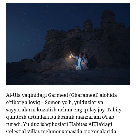
Al-Ula yaqinidagi Garmeel (Gharameel) alohida
e’tiborga loyiq – Somon yo‘li, yulduzlar va
sayyoralarni kuzatish uchun eng qulay joy. Tabiiy
qumtosh ustunlari bu kosmik manzarani o‘rab
turadi. Yulduz ishqibozlari Habitas AlUla’dagi
Celestial Villas mehmonxonasida o‘z xonalarida