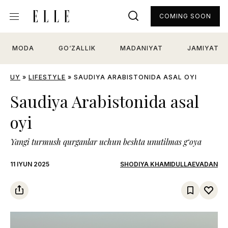
COMING SOON
MODA
GO‘ZALLIK
MADANIYAT
JAMIYAT
UY
»
LIFESTYLE
»
SAUDIYA ARABISTONIDA ASAL OYI
Saudiya Arabistonida asal
oyi
Yangi turmush qurganlar uchun beshta unutilmas g‘oya
11 IYUN 2025
SHODIYA KHAMIDULLAEVADAN