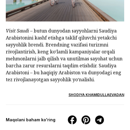
Visit Saudi
– butun dunyodan sayyohlarni Saudiya
Arabistonini kashf etishga taklif qiluvchi yetakchi
sayyohlik brendi. Brendning vazifasi turizmni
rivojlantirish, keng ko‘lamli kampaniyalar orqali
mehmonlarni jalb qilish va unutilmas sayohat uchun
barcha zarur resurslarni taqdim etishdir. Saudiya
Arabistoni – bu haqiqiy Arabiston va dunyodagi eng
tez rivojlanayotgan sayyohlik yo‘nalishi.
SHODIYA KHAMIDULLAEVADAN
Maqolani baham ko'ring