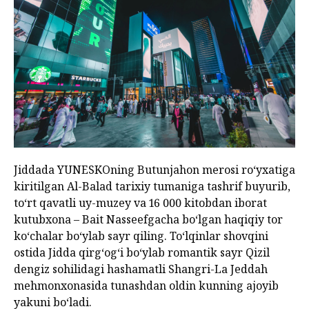
Jiddada YUNESKOning Butunjahon merosi ro‘yxatiga
kiritilgan Al-Balad tarixiy tumaniga tashrif buyurib,
to‘rt qavatli uy-muzey va 16 000 kitobdan iborat
kutubxona – Bait Nasseefgacha bo‘lgan haqiqiy tor
ko‘chalar bo‘ylab sayr qiling. To‘lqinlar shovqini
ostida Jidda qirg‘og‘i bo‘ylab romantik sayr Qizil
dengiz sohilidagi hashamatli Shangri-La Jeddah
mehmonxonasida tunashdan oldin kunning ajoyib
yakuni bo‘ladi.