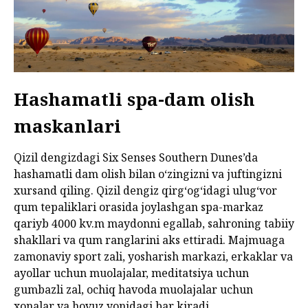
Hashamatli spa-dam olish
maskanlari
Qizil dengizdagi Six Senses Southern Dunes’da
hashamatli dam olish bilan o‘zingizni va juftingizni
xursand qiling. Qizil dengiz qirg‘og‘idagi ulug‘vor
qum tepaliklari orasida joylashgan spa-markaz
qariyb 4000 kv.m maydonni egallab, sahroning tabiiy
shakllari va qum ranglarini aks ettiradi. Majmuaga
zamonaviy sport zali, yosharish markazi, erkaklar va
ayollar uchun muolajalar, meditatsiya uchun
gumbazli zal, ochiq havoda muolajalar uchun
xonalar va hovuz yonidagi bar kiradi.