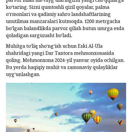
parvoz bilan his-tuyg‘ularingizni yangi cho‘qqilarga
ko‘taring. Sizni qumtoshli qizil qoyalar, palma
o‘rmonlari va qadimiy sahro landshaftlarining
unutilmas manzaralari kutmoqda. 1200 metrgacha
bo‘lgan balandlikda parvoz qilish butun umrga esda
qoladigan sarguzasht bo‘ladi.
Muhitga to‘liq sho‘ng‘ish uchun Eski Al-Ula
shahridagi yangi Dar Tantora mehmonxonasida
qoling. Mehmonxona 2024-yil yanvar oyida ochilgan.
Bu yerda haqiqiy muhit va zamonaviy qulayliklar
uyg‘unlashgan.