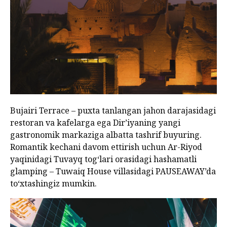
Bujairi Terrace – puxta tanlangan jahon darajasidagi
restoran va kafelarga ega Dir’iyaning yangi
gastronomik markaziga albatta tashrif buyuring.
Romantik kechani davom ettirish uchun Ar-Riyod
yaqinidagi Tuvayq tog‘lari orasidagi hashamatli
glamping – Tuwaiq House villasidagi PAUSEAWAY’da
to‘xtashingiz mumkin.