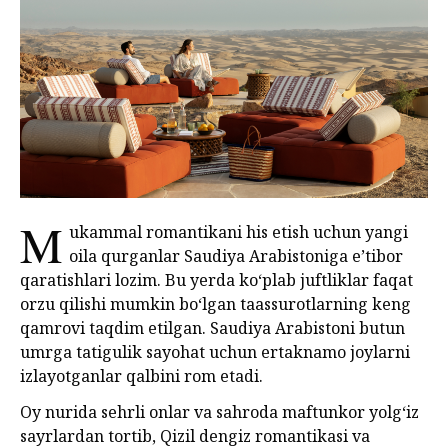
M
ukammal romantikani his etish uchun yangi
oila qurganlar Saudiya Arabistoniga e’tibor
qaratishlari lozim. Bu yerda ko‘plab juftliklar faqat
orzu qilishi mumkin bo‘lgan taassurotlarning keng
qamrovi taqdim etilgan. Saudiya Arabistoni butun
umrga tatigulik sayohat uchun ertaknamo joylarni
izlayotganlar qalbini rom etadi.
Oy nurida sehrli onlar va sahroda maftunkor yolg‘iz
sayrlardan tortib, Qizil dengiz romantikasi va