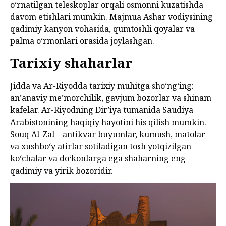
o‘rnatilgan teleskoplar orqali osmonni kuzatishda
davom etishlari mumkin. Majmua Ashar vodiysining
qadimiy kanyon vohasida, qumtoshli qoyalar va
palma o‘rmonlari orasida joylashgan.
Tarixiy shaharlar
Jidda va Ar-Riyodda tarixiy muhitga sho‘ng‘ing:
an’anaviy me’morchilik, gavjum bozorlar va shinam
kafelar. Ar-Riyodning Dir’iya tumanida Saudiya
Arabistonining haqiqiy hayotini his qilish mumkin.
Souq Al-Zal – antikvar buyumlar, kumush, matolar
va xushbo‘y atirlar sotiladigan tosh yotqizilgan
ko‘chalar va do‘konlarga ega shaharning eng
qadimiy va yirik bozoridir.