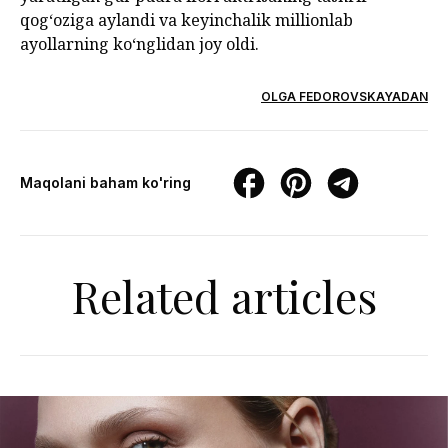
qogʻoziga aylandi va keyinchalik millionlab
ayollarning koʻnglidan joy oldi.
OLGA FEDOROVSKAYADAN
Maqolani baham ko'ring
Related articles