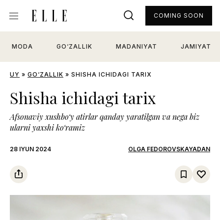
COMING SOON
MODA
GO‘ZALLIK
MADANIYAT
JAMIYAT
UY
»
GO‘ZALLIK
»
SHISHA ICHIDAGI TARIX
Shisha ichidagi tarix
Afsonaviy xushboʻy atirlar qanday yaratilgan va nega biz
ularni yaxshi koʻramiz
28 IYUN 2024
OLGA FEDOROVSKAYADAN