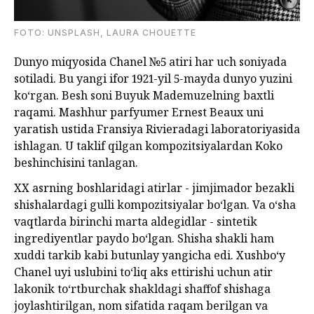
FOTO: UNSPLASH, LAURA CHOUETTE
Dunyo miqyosida Chanel №5 atiri har uch soniyada
sotiladi. Bu yangi ifor 1921-yil 5-mayda dunyo yuzini
koʻrgan. Besh soni Buyuk Mademuzelning baxtli
raqami. Mashhur parfyumer Ernest Beaux uni
yaratish ustida Fransiya Rivieradagi laboratoriyasida
ishlagan. U taklif qilgan kompozitsiyalardan Koko
beshinchisini tanlagan.
XX asrning boshlaridagi atirlar - jimjimador bezakli
shishalardagi gulli kompozitsiyalar boʻlgan. Va oʻsha
vaqtlarda birinchi marta aldegidlar - sintetik
ingrediyentlar paydo boʻlgan. Shisha shakli ham
xuddi tarkib kabi butunlay yangicha edi. Xushboʻy
Chanel uyi uslubini toʻliq aks ettirishi uchun atir
lakonik toʻrtburchak shakldagi shaffof shishaga
joylashtirilgan, nom sifatida raqam berilgan va