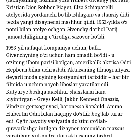
(faoliyatining boshida yosh Hubert Givengy Jak Fath,
Kristian Dior, Robber Piaget, Elza Schiaparelli
atelyesida yordamchi boʻlib ishlagan) va shaxsiy didi
tezda yangi dizaynerni mashhur qildi. 1952-yilda oʻz
nomi bilan atelye ochgan Givenchy darhol Parij
jamoatchiligining e’tirofiga sazovor boʻldi.
1953-yil nafaqat kompaniya uchun, balki
Givenchyning oʻzi uchun ham omadli boʻldi - u
oʻzining ilhom parisi boʻlgan, amerikalik aktrisa Odri
Hepbern bilan uchrashdi. Aktrisaning filmografiyasi
deyarli moda uyining kostyumlari tarixidir – har bir
filmida u uchun noyob liboslar yaratilar edi.
Kutyurye boshqa mashhur shaxslarni ham
kiyintirgan - Greys Kelli, Jaklin Kennedi Onassis,
Vindzor gertsoginyasi, baronessa Rotshild. Ammo
Hubertni Odri bilan haqiqiy doʻstlik bogʻlab turar
edi. Ogʻir hayotiy vaziyatda doʻstini qoʻllab-
quvvatlashga intilgan dizayner tomonidan maxsus
yaratilgan gul-pudra ifori aktrisaning tashrif