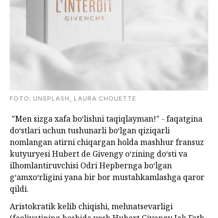
FOTO: UNSPLASH, LAURA CHOUETTE
"Men sizga xafa boʻlishni taqiqlayman!" - faqatgina
doʻstlari uchun tushunarli boʻlgan qiziqarli
nomlangan atirni chiqargan holda mashhur fransuz
kutyuryesi Hubert de Givengy oʻzining doʻsti va
ilhomlantiruvchisi Odri Hepbernga boʻlgan
g‘amxo‘rligini yana bir bor mustahkamlashga qaror
qildi.
Aristokratik kelib chiqishi, mehnatsevarligi