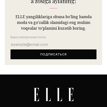
aʼzosiga aylaning!
ELLE yangiliklariga obuna bo’ling hamda
moda va go’zallik olamidagi eng muhim
voqealar to’plamini kuzatib boring.
Ваша электронная почта