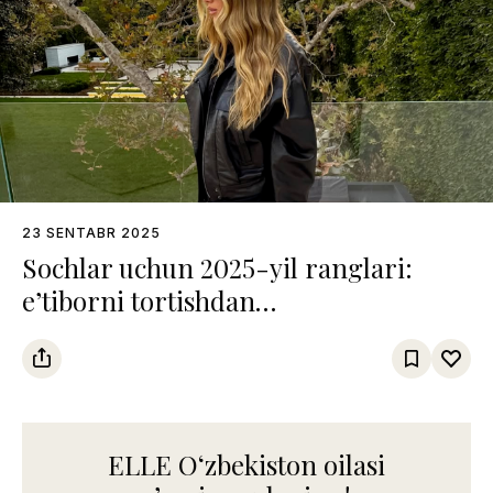
23 SENTABR 2025
Sochlar uchun 2025-yil ranglari:
e’tiborni tortishdan
qo‘rqmaydiganlarga atalgan trendlar
ELLE Oʻzbekiston oilasi