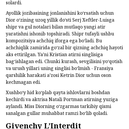
solardi.
Ayollik jozibasining jonlanishini ko‘rsatish uchun
Dior oʻzining uzoq yillik doʻsti Serj Xeftler-Luisga
shipr va gul notalari bilan mutlaqo yangi atir
yaratishni ishonib topshiradi. Shipr tufayli ushbu
kompozitsiya achchiq iforga ega bo‘ladi. Bu
achchiqlik zamirida go‘zal bir qizning achchiq hayoti
aks ettirilgan. Ya’ni Kristian atirni singlisiga
bagʻishlagan edi. Chunki kurash, sevgilisini yoʻqotish
va urush yillari uning singlisi bo‘lmish - Fransiya
qarshilik harakati a’zosi Ketrin Dior uchun oson
kechmagan edi.
Xushboʻy hid koʻplab qayta ishlovlarni boshdan
kechirdi va aktrisa Natali Portman atirning yuziga
aylandi. Miss Diorning o‘zgarmas tarkibiy qismi
sanalgan gullar muhabbat ramzi bo‘lib qoladi.
Givenchy L’Interdit