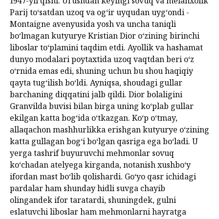
1947-yil qishi. Urushdan keyingi sovuq va melanxolik
Parij toʻsatdan uzoq va ogʻir uyqudan uygʻondi -
Montaigne avenyusida yosh va uncha taniqli
boʻlmagan kutyurye Kristian Dior oʻzining birinchi
liboslar toʻplamini taqdim etdi. Ayollik va hashamat
dunyo modalari poytaxtida uzoq vaqtdan beri oʻz
oʻrnida emas edi, shuning uchun bu shou haqiqiy
qayta tugʻilish boʻldi. Ayniqsa, shoudagi gullar
barchaning diqqatini jalb qildi. Dior bolaligini
Granvilda buvisi bilan birga uning koʻplab gullar
ekilgan katta bogʻida oʻtkazgan. Koʻp oʻtmay,
allaqachon mashhurlikka erishgan kutyurye o‘zining
katta gullagan bogʻi boʻlgan qasriga ega boʻladi. U
yerga tashrif buyuruvchi mehmonlar sovuq
ko‘chadan atelyega kirganda, notanish xushbo‘y
ifordan mast bo‘lib qolishardi. Go‘yo qasr ichidagi
pardalar ham shunday hidli suvga chayib
olingandek ifor taratardi, shuningdek, gulni
eslatuvchi liboslar ham mehmonlarni hayratga