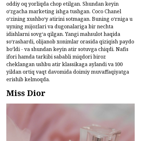
oddiy oq yorliqda chop etilgan. Shundan keyin
oʻzgacha marketing ishga tushgan. Coco Chanel
oʻzining xushboʻy atirini sotmagan. Buning oʻrniga u
uyning mijozlari va dugonalariga bir nechta
idishlarni sovgʻa qilgan. Yangi mahsulot haqida
soʻrashardi, olijanob xonimlar orasida qiziqish paydo
boʻldi - va shundan keyin atir sotuvga chiqdi. Nafis
ifori hamda tarkibi sababli miqdori biroz
cheklangan ushbu atir klassikaga aylandi va 100
yildan ortiq vaqt davomida doimiy muvaffaqiyatga
erishib kelmoqda.
Miss Dior