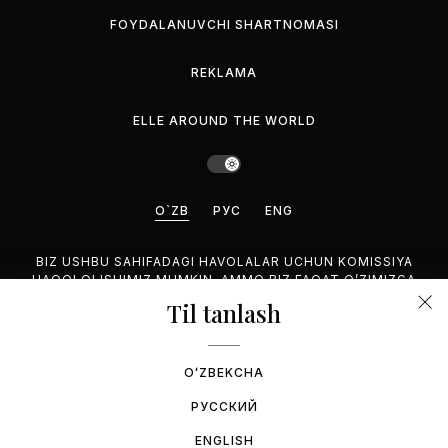
FOYDALANUVCHI SHARTNOMASI
REKLAMA
ELLE AROUND THE WORLD
O`ZB
РУС
ENG
BIZ USHBU SAHIFADAGI HAVOLALAR UCHUN KOMISSIYA
HAQQI OLISHIMIZ MUMKIN, AMMO BIZ FAQAT O’ZIMIZGA
MANZUR BO’LGAN MAHSULOTLARNI TAVSIYA QILAMIZ.
Til tanlash
©2026 GEMINA PUBLISHING LLC, HAMMASI HUQUQUQLARI
HIM.
OʻZBEKCHA
РУССКИЙ
ENGLISH