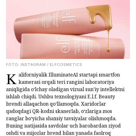
FOTO: INSTAGRAM / ELFCOSMETICS
K
aliforniyalik IlluminateAI startapi smartfon
kamerasi orqali teri rangini laboratoriya
aniqligida o‘lchay oladigan vizual sun’iy intellektni
ishlab chiqdi. Ushbu texnologiyani E.l.f. Beauty
brendi allaqachon qo‘llamoqda. Xaridorlar
qadoqdagi QR-kodni skanerlab, o‘zlariga mos
ranglar bo‘yicha shaxsiy tavsiyalar olishmoqda.
Buning natijasida savdolar uch barobardan ziyod
oshdi va mijozlar brend bilan yanada faolroq