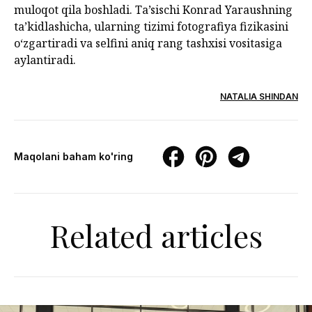
muloqot qila boshladi. Ta’sischi Konrad Yaraushning
ta’kidlashicha, ularning tizimi fotografiya fizikasini
o‘zgartiradi va selfini aniq rang tashxisi vositasiga
aylantiradi.
NATALIA SHINDAN
Maqolani baham ko'ring
Related articles