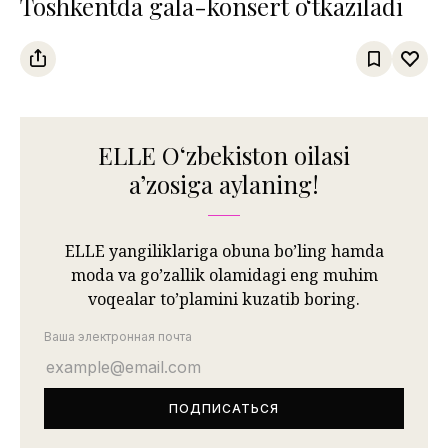
Toshkentda gala-konsert o‘tkaziladi
ELLE Oʻzbekiston oilasi
aʼzosiga aylaning!
ELLE yangiliklariga obuna bo’ling hamda
moda va go’zallik olamidagi eng muhim
voqealar to’plamini kuzatib boring.
Ваша электронная почта