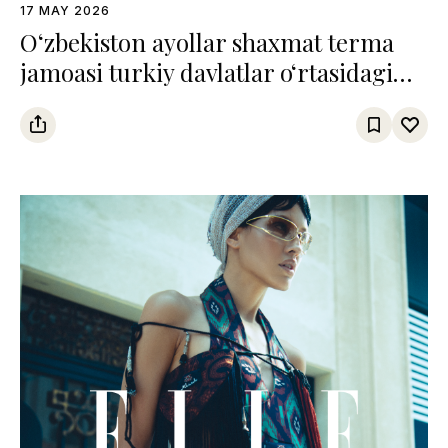
17 MAY 2026
O‘zbekiston ayollar shaxmat terma
jamoasi turkiy davlatlar o‘rtasidagi
chempionatda uchinchi o‘rinni
egalladi