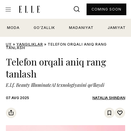
COMING SOON
MODA
GO‘ZALLIK
MADANIYAT
JAMIYAT
UY
»
YANGILIKLAR
»
TELEFON ORQALI ANIQ RANG
TANLASH
Telefon orqali aniq rang
tanlash
E.l.f. Beauty IlluminateAI texnologiyasini qo‘llaydi
07 AVG 2025
NATALIA SHINDAN