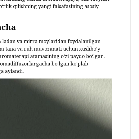
‘rlik qilishning yangi falsafasining asosiy
acha
 ladan va mirra moylaridan foydalanilgan
am tana va ruh muvozanati uchun xushbo‘y
 aromaterapi atamasining o‘zi paydo bo‘lgan.
omadiffuzorlargacha bo‘lgan ko‘plab
ga aylandi.