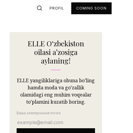
PROFIL
COMING SOON
ELLE Oʻzbekiston
oilasi aʼzosiga
aylaning!
ELLE yangiliklariga obuna bo’ling
hamda moda va go’zallik
olamidagi eng muhim voqealar
to’plamini kuzatib boring.
Ваша электронная почта