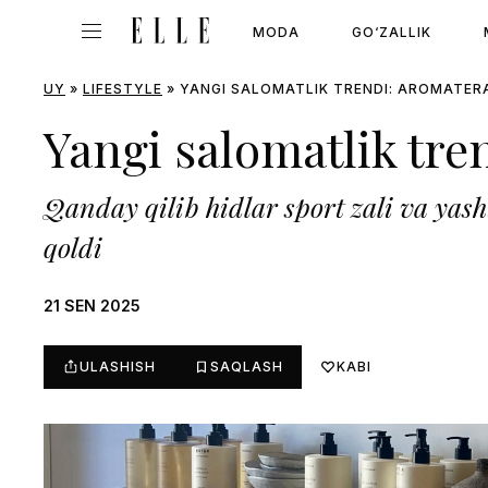
MODA
GO‘ZALLIK
UY
»
LIFESTYLE
»
YANGI SALOMATLIK TRENDI: AROMATER
Yangi salomatlik tre
Qanday qilib hidlar sport zali va yas
qoldi
21 SEN 2025
ULASHISH
SAQLASH
KABI