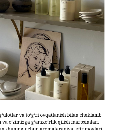
ulotlar va to‘g‘ri ovqatlanish bilan cheklanib
sh va o‘zimizga g‘amxo‘rlik qilish marosimlari
nan shuning uchun aromaterapiya, efir moylari