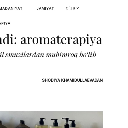
O`ZB
MADANIYAT
JAMIYAT
APIYA
ndi: aromaterapiya
hil smuzilardan muhimroq bo‘lib
SHODIYA KHAMIDULLAEVADAN