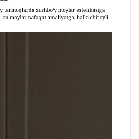
oiy tarmoqlarda xushbo‘y moylar estetikasiga
ll-on moylar nafaqat amaliyotga, balki chiroyli