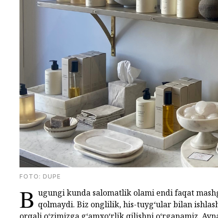
FOTО: DUPE
B
ugungi kunda salomatlik olami endi faqat mashg‘
qolmaydi. Biz onglilik, his-tuyg‘ular bilan ishla
orqali o‘zimizga g‘amxo‘rlik qilishni o‘rganamiz. Ay