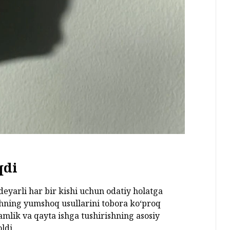
qdi
eyarli har bir kishi uchun odatiy holatga
shning yumshoq usullarini tobora ko‘proq
amlik va qayta ishga tushirishning asosiy
ldi.