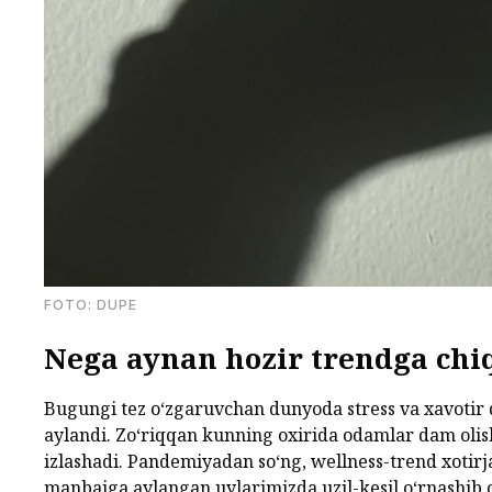
FOTО: DUPE
Nega aynan hozir trendga chi
Bugungi tez o‘zgaruvchan dunyoda stress va xavotir d
aylandi. Zo‘riqqan kunning oxirida odamlar dam oli
izlashadi. Pandemiyadan so‘ng, wellness-trend xotirj
manbaiga aylangan uylarimizda uzil-kesil o‘rnashib o