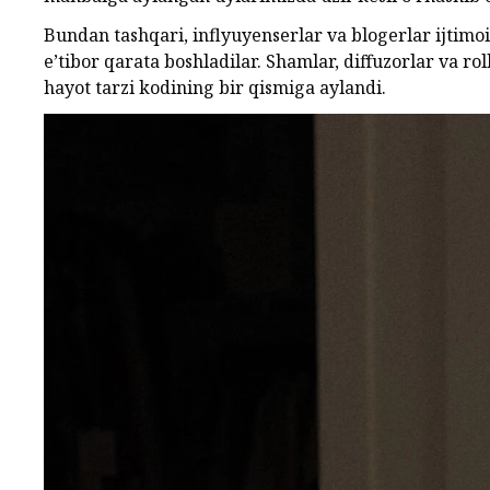
Bundan tashqari, inflyuyenserlar va blogerlar ijtim
e’tibor qarata boshladilar. Shamlar, diffuzorlar va ro
hayot tarzi kodining bir qismiga aylandi.