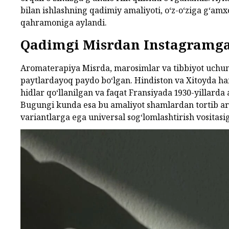
bilan ishlashning qadimiy amaliyoti, o‘z-o‘ziga g‘amxo
qahramoniga aylandi.
Qadimgi Misrdan Instagramg
Aromaterapiya Misrda, marosimlar va tibbiyot uchun
paytlardayoq paydo bo‘lgan. Hindiston va Xitoyda h
hidlar qo‘llanilgan va faqat Fransiyada 1930-yillarda
Bugungi kunda esa bu amaliyot shamlardan tortib ar
variantlarga ega universal sog‘lomlashtirish vositasi