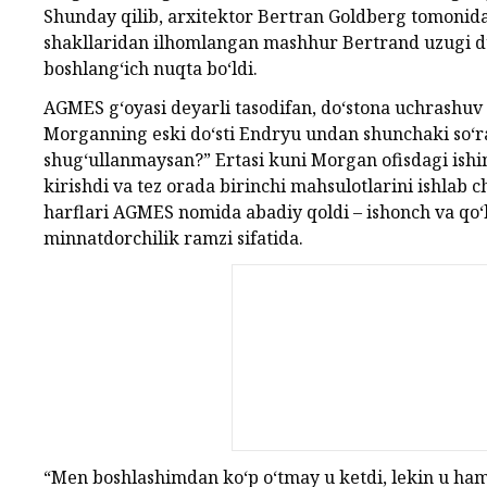
Shunday qilib, arxitektor Bertran Goldberg tomonida
shakllaridan ilhomlangan mashhur Bertrand uzugi d
boshlang‘ich nuqta bo‘ldi.
AGMES g‘oyasi deyarli tasodifan, do‘stona uchrashuv 
Morganning eski do‘sti Endryu undan shunchaki so‘ra
shug‘ullanmaysan?” Ertasi kuni Morgan ofisdagi ishini
kirishdi va tez orada birinchi mahsulotlarini ishlab 
harflari AGMES nomida abadiy qoldi – ishonch va qo‘
minnatdorchilik ramzi sifatida.
“Men boshlashimdan ko‘p o‘tmay u ketdi, lekin u h