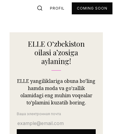
PROFIL
COMING SOON
ELLE Oʻzbekiston
oilasi aʼzosiga
aylaning!
ELLE yangiliklariga obuna bo’ling
hamda moda va go’zallik
olamidagi eng muhim voqealar
to’plamini kuzatib boring.
Ваша электронная почта