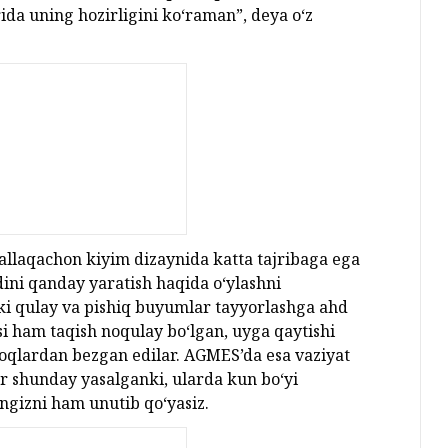
da uning hozirligini ko‘raman”, deya o‘z
n allaqachon kiyim dizaynida katta tajribaga ega
dini qanday yaratish haqida o‘ylashni
alki qulay va pishiq buyumlar tayyorlashga ahd
si ham taqish noqulay bo‘lgan, uyga qaytishi
hoqlardan bezgan edilar. AGMES’da esa vaziyat
r shunday yasalganki, ularda kun bo‘yi
ngizni ham unutib qo‘yasiz.