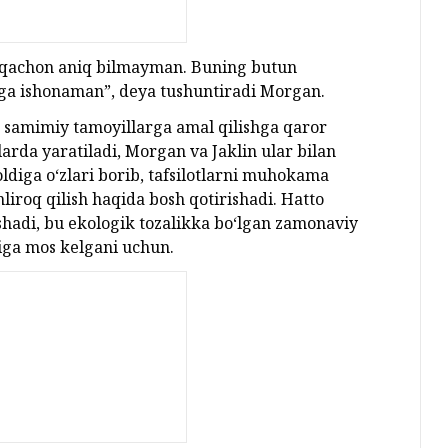
h qachon aniq bilmayman. Buning butun
tga ishonaman”, deya tushuntiradi Morgan.
a samimiy tamoyillarga amal qilishga qaror
arda yaratiladi, Morgan va Jaklin ular bilan
oldiga o‘zlari borib, tafsilotlarni muhokama
liroq qilish haqida bosh qotirishadi. Hatto
ishadi, bu ekologik tozalikka bo‘lgan zamonaviy
siga mos kelgani uchun.