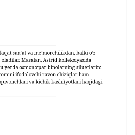
faqat san’at va me’morchilikdan, balki o‘z
oladilar. Masalan, Astrid kolleksiyasida
u yerda osmono‘par binolarning siluetlarini
romini ifodalovchi ravon chiziqlar ham
quvonchlari va kichik kashfiyotlari haqidagi