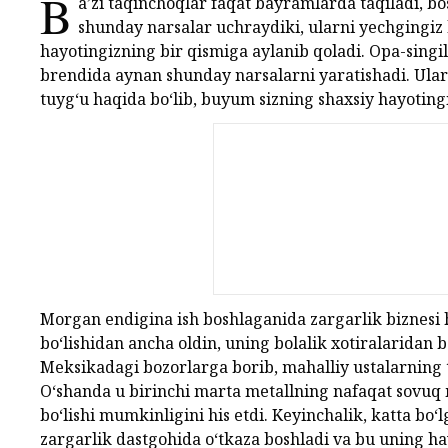
B
a’zi taqinchoqlar faqat bayramlarda taqiladi, bo
shunday narsalar uchraydiki, ularni yechgingiz
hayotingizning bir qismiga aylanib qoladi. Opa-sing
brendida aynan shunday narsalarni yaratishadi. Ularn
tuyg‘u haqida bo‘lib, buyum sizning shaxsiy hayoting
Morgan endigina ish boshlaganida zargarlik biznesi 
bo‘lishidan ancha oldin, uning bolalik xotiralaridan b
Meksikadagi bozorlarga borib, mahalliy ustalarning t
O‘shanda u birinchi marta metallning nafaqat sovuq ma
bo‘lishi mumkinligini his etdi. Keyinchalik, katta bo
zargarlik dastgohida o‘tkaza boshladi va bu uning ha