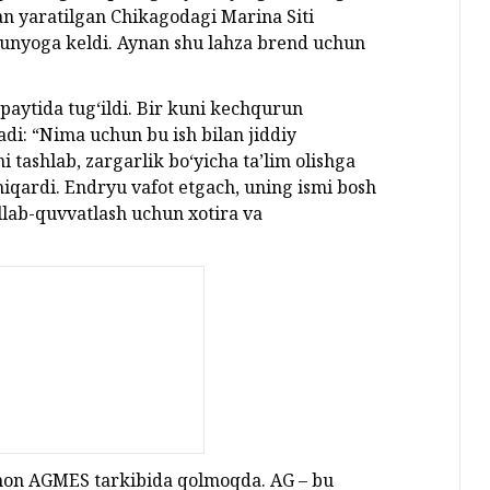
n yaratilgan Chikagodagi Marina Siti
unyoga keldi. Aynan shu lahza brend uchun
paytida tug‘ildi. Bir kuni kechqurun
di: “Nima uchun bu ish bilan jiddiy
 tashlab, zargarlik bo‘yicha ta’lim olishga
chiqardi. Endryu vafot etgach, uning ismi bosh
llab-quvvatlash uchun xotira va
amon AGMES tarkibida qolmoqda. AG – bu