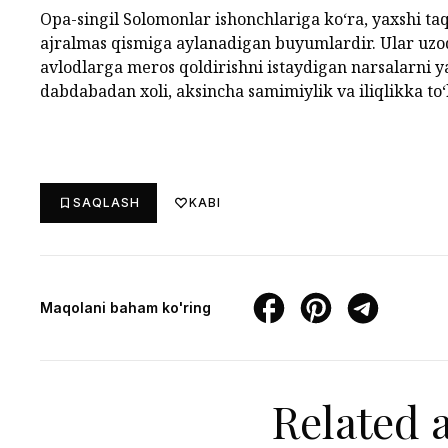
Opa-singil Solomonlar ishonchlariga ko‘ra, yaxshi ta
ajralmas qismiga aylanadigan buyumlardir. Ular uzoq
avlodlarga meros qoldirishni istaydigan narsalarni y
dabdabadan xoli, aksincha samimiylik va iliqlikka to‘
SAQLASH
KABI
Maqolani baham ko'ring
Related a