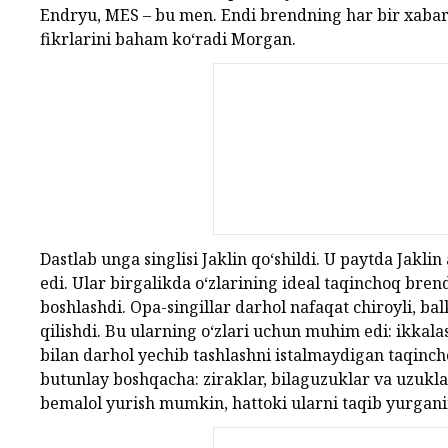
Endryu, MES – bu men. Endi brendning har bir xabari
fikrlarini baham ko‘radi Morgan.
Dastlab unga singlisi Jaklin qo‘shildi. U paytda Jakli
edi. Ular birgalikda o‘zlarining ideal taqinchoq bren
boshlashdi. Opa-singillar darhol nafaqat chiroyli, b
qilishdi. Bu ularning o‘zlari uchun muhim edi: ikkala
bilan darhol yechib tashlashni istalmaydigan taqinc
butunlay boshqacha: ziraklar, bilaguzuklar va uzukla
bemalol yurish mumkin, hattoki ularni taqib yurgani