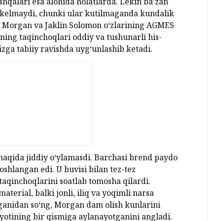
shqalari esa alohida holatlarda. Lekin ba’zan
 kelmaydi, chunki ular kutilmaganda kundalik
il Morgan va Jaklin Solomon o‘zlarining AGMES
ing taqinchoqlari oddiy va tushunarli his-
izga tabiiy ravishda uyg‘unlashib ketadi.
haqida jiddiy o‘ylamasdi. Barchasi brend paydo
oshlangan edi. U buvisi bilan tez-tez
aqinchoqlarini soatlab tomosha qilardi.
terial, balki jonli, iliq va yoqimli narsa
‘lganidan so‘ng, Morgan dam olish kunlarini
yotining bir qismiga aylanayotganini angladi.