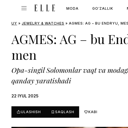
MODA
GO‘ZALLIK
UY
»
JEWELRY & WATCHES
»
AGMES: AG – BU ENDRYU, MES
AGMES: AG – bu End
men
Opa-singil Solomonlar vaqt va moda
qanday yaratishadi
22 IYUL 2025
ULASHISH
SAQLASH
KABI