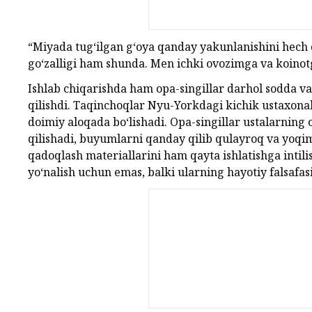
“Miyada tug‘ilgan g‘oya qanday yakunlanishini hec
go‘zalligi ham shunda. Men ichki ovozimga va koino
Ishlab chiqarishda ham opa-singillar darhol sodda v
qilishdi. Taqinchoqlar Nyu-Yorkdagi kichik ustaxonal
doimiy aloqada bo‘lishadi. Opa-singillar ustalarning 
qilishadi, buyumlarni qanday qilib qulayroq va yoqim
qadoqlash materiallarini ham qayta ishlatishga intil
yo‘nalish uchun emas, balki ularning hayotiy falsafa