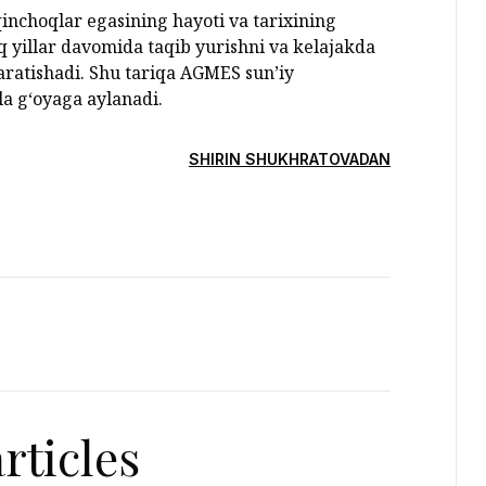
qinchoqlar egasining hayoti va tarixining
 yillar davomida taqib yurishni va kelajakda
aratishadi. Shu tariqa AGMES sun’iy
la g‘oyaga aylanadi.
SHIRIN SHUKHRATOVADAN
rticles