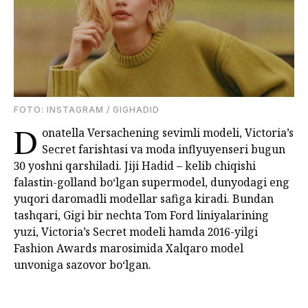
FOTO: INSTAGRAM / GIGHADID
D
onatella Versachening sevimli modeli, Victoria’s
Secret farishtasi va moda inflyuyenseri bugun
30 yoshni qarshiladi. Jiji Hadid – kelib chiqishi
falastin-golland bo‘lgan supermodel, dunyodagi eng
yuqori daromadli modellar safiga kiradi. Bundan
tashqari, Gigi bir nechta Tom Ford liniyalarining
yuzi, Victoria’s Secret modeli hamda 2016-yilgi
Fashion Awards marosimida Xalqaro model
unvoniga sazovor bo‘lgan.