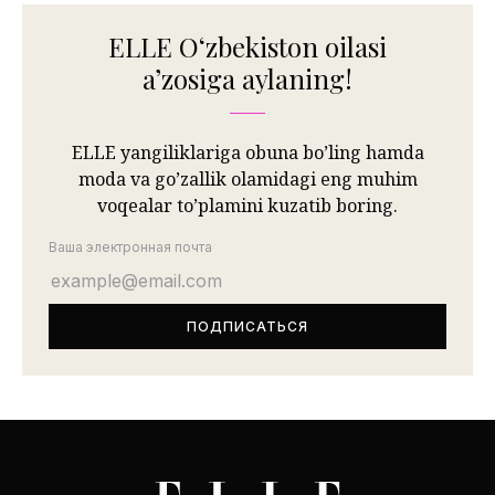
ELLE Oʻzbekiston oilasi
aʼzosiga aylaning!
ELLE yangiliklariga obuna bo’ling hamda
moda va go’zallik olamidagi eng muhim
voqealar to’plamini kuzatib boring.
Ваша электронная почта