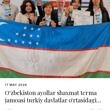
17 MAY 2026
O‘zbekiston ayollar shaxmat terma
jamoasi turkiy davlatlar o‘rtasidagi
chempionatda uchinchi o‘rinni