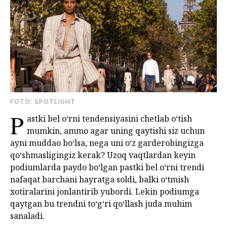
FOTO: SPOTLIGHT
P
astki bel o‘rni tendensiyasini chetlab o‘tish
mumkin, ammo agar uning qaytishi siz uchun
ayni muddao boʻlsa, nega uni oʻz garderobingizga
qoʻshmasligingiz kerak? Uzoq vaqtlardan keyin
podiumlarda paydo bo‘lgan pastki bel o‘rni trendi
nafaqat barchani hayratga soldi, balki o‘tmish
xotiralarini jonlantirib yubordi. Lekin podiumga
qaytgan bu trendni to‘g‘ri qoʻllash juda muhim
sanaladi.