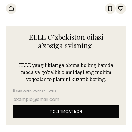
obrazlar
ELLE Oʻzbekiston oilasi
aʼzosiga aylaning!
ELLE yangiliklariga obuna bo’ling hamda
moda va go’zallik olamidagi eng muhim
voqealar to’plamini kuzatib boring.
Ваша электронная почта