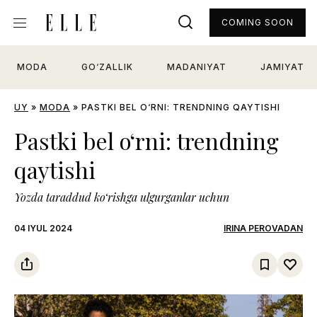
COMING SOON
MODA
GO‘ZALLIK
MADANIYAT
JAMIYAT
UY
»
MODA
»
PASTKI BEL O‘RNI: TRENDNING QAYTISHI
Pastki bel o‘rni: trendning
qaytishi
Yozda taraddud ko‘rishga ulgurganlar uchun
04 IYUL 2024
IRINA PEROVADAN