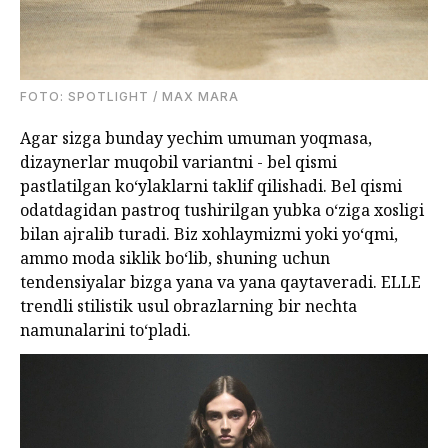
FOTO: SPOTLIGHT / MAX MARA
Agar sizga bunday yechim umuman yoqmasa,
dizaynerlar muqobil variantni - bel qismi
pastlatilgan koʻylaklarni taklif qilishadi. Bel qismi
odatdagidan pastroq tushirilgan yubka oʻziga xosligi
bilan ajralib turadi. Biz xohlaymizmi yoki yo‘qmi,
ammo moda siklik boʻlib, shuning uchun
tendensiyalar bizga yana va yana qaytaveradi. ELLE
trendli stilistik usul obrazlarning bir nechta
namunalarini to‘pladi.