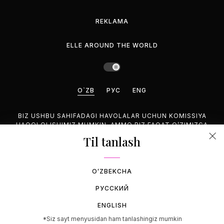
REKLAMA
ELLE AROUND THE WORLD
O`ZB
РУС
ENG
BIZ USHBU SAHIFADAGI HAVOLALAR UCHUN KOMISSIYA
HAQQI OLISHIMIZ MUMKIN, AMMO BIZ FAQAT O’ZIMIZGA
MANZUR BO’LGAN MAHSULOTLARNI TAVSIYA QILAMIZ.
Til tanlash
©2026 GEMINA PUBLISHING LLC, HAMMASI HUQUQUQLARI
HIM.
OʻZBEKCHA
РУССКИЙ
ENGLISH
*Siz sayt menyusidan ham tanlashingiz mumkin