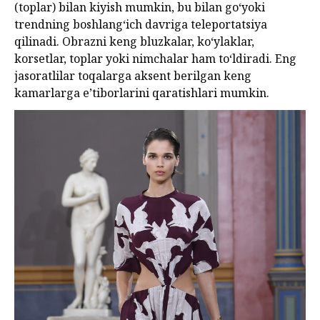
(toplar) bilan kiyish mumkin, bu bilan goʻyoki
trendning boshlangʻich davriga teleportatsiya
qilinadi. Obrazni keng bluzkalar, ko‘ylaklar,
korsetlar, toplar yoki nimchalar ham to‘ldiradi. Eng
jasoratlilar toqalarga aksent berilgan keng
kamarlarga e’tiborlarini qaratishlari mumkin.