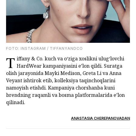
FOTO: INSTAGRAM / TIFFANYANDCO
T
iffany & Co. kuch va o‘ziga xoslikni ulug‘lovchi
HardWear kampaniyasini e’lon qildi. Suratga
olish jarayonida Mayki Medison, Greta Li va Anna
Veyant ishtirok etib, kolleksiya taqinchoqlarini
namoyish etishdi. Kampaniya chorshanba kuni
brendning raqamli va bosma platformalarida e’lon
qilinadi.
ANASTASIA CHEREPANOVADAN