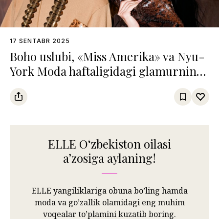
17 SENTABR 2025
Boho uslubi, «Miss Amerika» va Nyu-
York Moda haftaligidagi glamurning
yangi talqini
ELLE Oʻzbekiston oilasi
aʼzosiga aylaning!
ELLE yangiliklariga obuna bo’ling hamda
moda va go’zallik olamidagi eng muhim
voqealar to’plamini kuzatib boring.