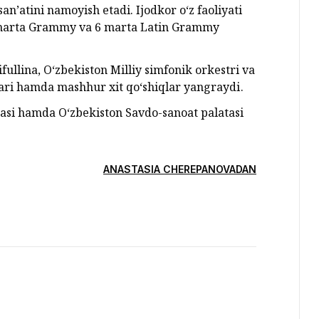
an’atini namoyish etadi. Ijodkor o‘z faoliyati
6 marta Grammy va 6 marta Latin Grammy
lina, O‘zbekiston Milliy simfonik orkestri va
rlari hamda mashhur xit qo‘shiqlar yangraydі.
masi hamda O‘zbekiston Savdo-sanoat palatasi
ANASTASIA CHEREPANOVADAN