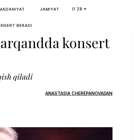
O`ZB
MADANIYAT
JAMIYAT
NSERT BERADI
marqandda konsert
ish qiladi
ANASTASIA CHEREPANOVADAN