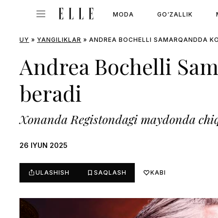
MODA
GO‘ZALLIK
UY
»
YANGILIKLAR
»
ANDREA BOCHELLI SAMARQANDDA KO
Andrea Bochelli Sa
beradi
Xonanda Registondagi maydonda chiq
26 IYUN 2025
ULASHISH
SAQLASH
KABI