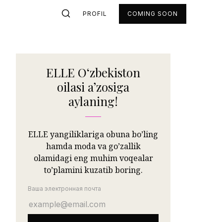
PROFIL
COMING SOON
ELLE Oʻzbekiston
oilasi aʼzosiga
aylaning!
ELLE yangiliklariga obuna bo’ling
hamda moda va go’zallik
olamidagi eng muhim voqealar
to’plamini kuzatib boring.
Ваша электронная почта