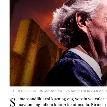
FOTO: O‘ZBEKISTON MADANIYAT VA SAN’ATNI RIVOJLANT
S
amarqandliklarni kuzning eng yorqin voqealarid
maydonidagi ulkan konserti kutmoqda. Birinchi