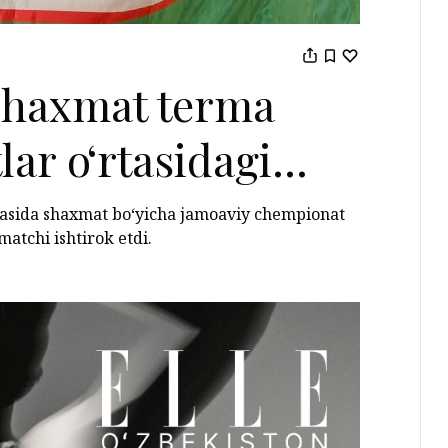
 shaxmat terma
lar o‘rtasidagi
hi o‘rinni
rtasida shaxmat bo‘yicha jamoaviy chempionat
matchi ishtirok etdi.