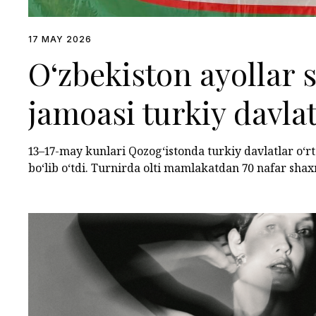
17 MAY 2026
O‘zbekiston ayollar
jamoasi turkiy davlat
chempionatda uchinc
13–17-may kunlari Qozog‘istonda turkiy davlatlar o‘
bo‘lib o‘tdi. Turnirda olti mamlakatdan 70 nafar shax
egalladi