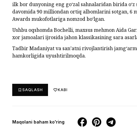
ilk bor dunyoning eng go‘zal sahnalaridan birida o‘z s
davomida 90 milliondan ortiq albomlarini sotgan, 
Awards mukofotlariga nomzod bo‘lgan.
Ushbu oqshomda Bochelli, maxsus mehmon Aida Gariful
xor jamoalari ijrosida jahon klassikasining sara asa
Tadbir Madaniyat va san’atni rivojlantirish jamg‘ar
hamkorligida uyushtirilmoqda.
SAQLASH
KABI
Maqolani baham ko'ring