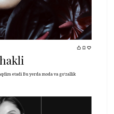
hakli
aqdim etadi Bu yerda moda va go‘zallik