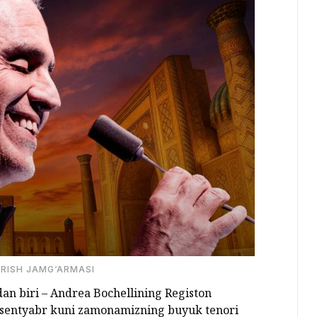
IRISH JAMG‘ARMASI
an biri – Andrea Bochellining Registon
 sentyabr kuni zamonamizning buyuk tenori