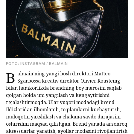
FOTO: INSTAGRAM / BALMAIN
B
almain’ning yangi bosh direktori Matteo
Sgarbossa kreativ direktor Olivier Rousteing
bilan hamkorlikda brendning boy merosini saqlab
qolgan holda uni yangilash va kengaytirishni
rejalashtirmoqda. Ular yuqori modadagi brend
ildizlaridan ilhomlanib, to‘plamlarni kuchaytirish,
muloqotni yaxshilash va chakana savdo darajasini
oshirishni maqsad qilishgan. Brend yanada arzonroq
aksessuarlar yaratish, ayollar modasini rivojlantirish