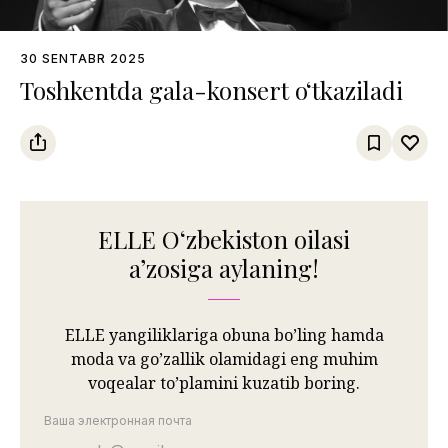
30 SENTABR 2025
Toshkentda gala-konsert o‘tkaziladi
ELLE Oʻzbekiston oilasi
aʼzosiga aylaning!
ELLE yangiliklariga obuna bo’ling hamda
moda va go’zallik olamidagi eng muhim
voqealar to’plamini kuzatib boring.
Ваша электронная почта