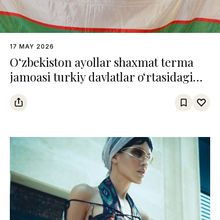
17 MAY 2026
O‘zbekiston ayollar shaxmat terma
jamoasi turkiy davlatlar o‘rtasidagi
chempionatda uchinchi o‘rinni
egalladi