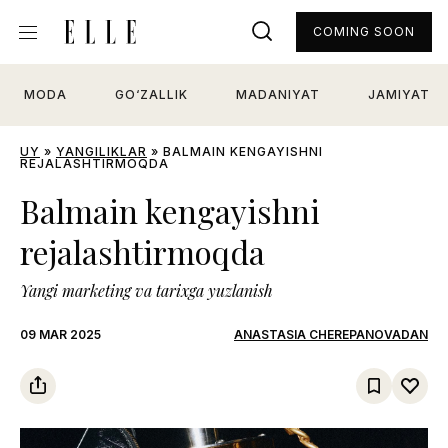
COMING SOON
MODA
GO‘ZALLIK
MADANIYAT
JAMIYAT
UY
»
YANGILIKLAR
»
BALMAIN KENGAYISHNI
REJALASHTIRMOQDA
Balmain kengayishni
rejalashtirmoqda
Yangi marketing va tarixga yuzlanish
09 MAR 2025
ANASTASIA CHEREPANOVADAN