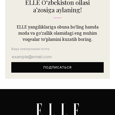
ELLE Oʻzbekiston oilasi
aʼzosiga aylaning!
ELLE yangiliklariga obuna bo’ling hamda
moda va go’zallik olamidagi eng muhim
voqealar to’plamini kuzatib boring.
Ваша электронная почта