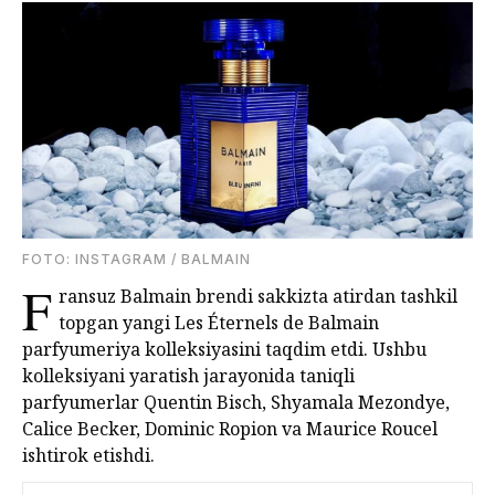
FOTО: INSTAGRAM / BALMAIN
F
ransuz Balmain brendi sakkizta atirdan tashkil
topgan yangi Les Éternels de Balmain
parfyumeriya kolleksiyasini taqdim etdi. Ushbu
kolleksiyani yaratish jarayonida taniqli
parfyumerlar Quentin Bisch, Shyamala Mezondye,
Calice Becker, Dominic Ropion va Maurice Roucel
ishtirok etishdi.