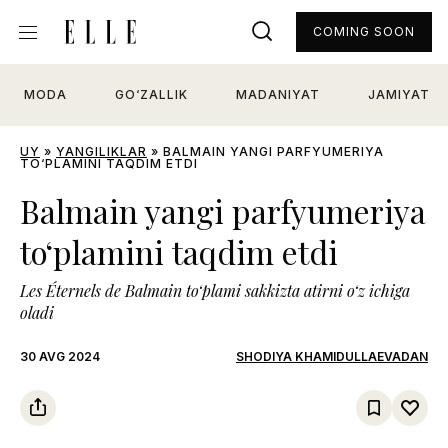
COMING SOON
MODA
GO‘ZALLIK
MADANIYAT
JAMIYAT
UY
»
YANGILIKLAR
»
BALMAIN YANGI PARFYUMERIYA
TO‘PLAMINI TAQDIM ETDI
Balmain yangi parfyumeriya
to‘plamini taqdim etdi
Les Éternels de Balmain to‘plami sakkizta atirni o‘z ichiga
oladi
30 AVG 2024
SHODIYA KHAMIDULLAEVADAN