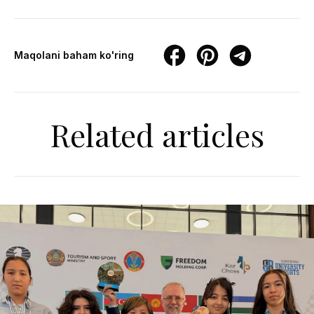
Maqolani baham ko'ring
Related articles