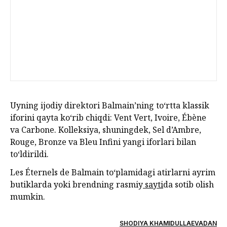
Uyning ijodiy direktori Balmain’ning to‘rtta klassik
iforini qayta ko‘rib chiqdi: Vent Vert, Ivoire, Ébène
va Carbone. Kolleksiya, shuningdek, Sel d’Ambre,
Rouge, Bronze va Bleu Infini yangi iforlari bilan
to‘ldirildi.
Les Éternels de Balmain to‘plamidagi atirlarni ayrim
butiklarda yoki brendning rasmiy
sayti
da sotib olish
mumkin.
SHODIYA KHAMIDULLAEVADAN