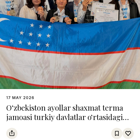
17 MAY 2026
O‘zbekiston ayollar shaxmat terma
jamoasi turkiy davlatlar o‘rtasidagi
chempionatda uchinchi o‘rinni
egalladi