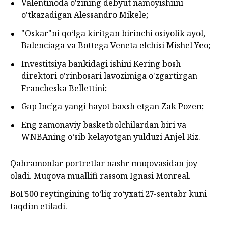
Valentinoda o'zining debyut namoyishiini
o'tkazadigan Alessandro Mikele;
"Oskar"ni qo‘lga kiritgan birinchi osiyolik ayol,
Balenciaga va Bottega Veneta elchisi Mishel Yeo;
Investitsiya bankidagi ishini Kering bosh
direktori o'rinbosari lavozimiga o'zgartirgan
Francheska Bellettini;
Gap Inc’ga yangi hayot baxsh etgan Zak Pozen;
Eng zamonaviy basketbolchilardan biri va
WNBAning o‘sib kelayotgan yulduzi Anjel Riz.
Qahramonlar portretlar nashr muqovasidan joy
oladi. Muqova muallifi rassom Ignasi Monreal.
BoF500 reytingining toʻliq roʻyxati 27-sentabr kuni
taqdim etiladi.