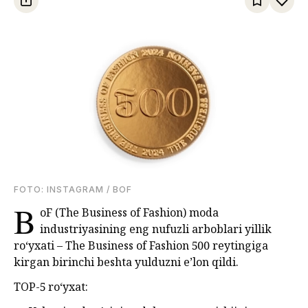
FOTО: INSTAGRAM / BOF
B
oF (The Business of Fashion) moda
industriyasining eng nufuzli arboblari yillik
ro‘yxati – The Business of Fashion 500 reytingiga
kirgan birinchi beshta yulduzni e’lon qildi.
TOP-5 roʻyxat: