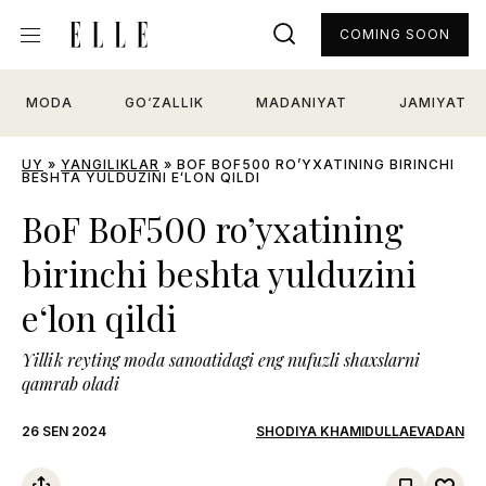
COMING SOON
MODA
GO‘ZALLIK
MADANIYAT
JAMIYAT
UY
»
YANGILIKLAR
»
BOF BOF500 RO’YXATINING BIRINCHI
BESHTA YULDUZINI EʻLON QILDI
BoF BoF500 ro’yxatining
birinchi beshta yulduzini
eʻlon qildi
Yillik reyting moda sanoatidagi eng nufuzli shaxslarni
qamrab oladi
26 SEN 2024
SHODIYA KHAMIDULLAEVADAN