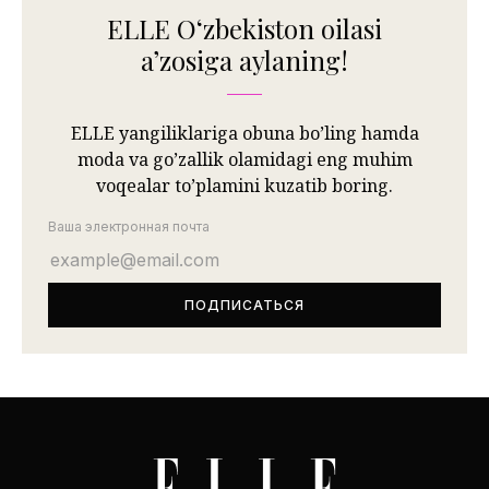
ELLE Oʻzbekiston oilasi
aʼzosiga aylaning!
ELLE yangiliklariga obuna bo’ling hamda
moda va go’zallik olamidagi eng muhim
voqealar to’plamini kuzatib boring.
Ваша электронная почта