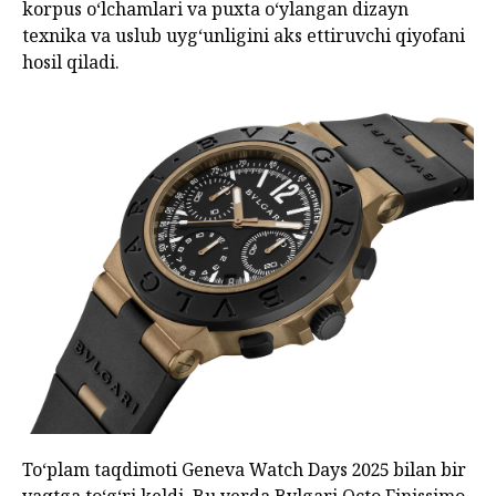
korpus o‘lchamlari va puxta o‘ylangan dizayn
texnika va uslub uyg‘unligini aks ettiruvchi qiyofani
hosil qiladi.
To‘plam taqdimoti Geneva Watch Days 2025 bilan bir
vaqtga to‘g‘ri keldi. Bu yerda Bvlgari Octo Finissimo