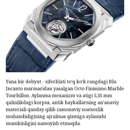
Yana bir debyut - siferblati to‘q ko‘k rangdagi Blu
Incanto marmaridan yasalgan Octo Finissimo Marble
Tourbillon. Aylanma mexanizm va atigi 5,35 mm
qalinlikdagi korpus, antik haykallarning anʼanaviy
materiali qanday qilib zamonaviy soatsozlik
muhandisligining ajralmas qismiga aylanishi
mumkinligini namoyish etmoqda.