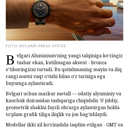
FOTO: BVLGARI PRESS OFFICE
B
vlgari Aluminium‘ning yangi talqiniga ko‘zingiz
tushar ekan, kutilmagan aksent - bronza
e’tiboringizni tortadi. Bu qotishmaning mayin va iliq
rangi soatni vaqt o‘tishi bilan o‘z tarixiga ega
buyumga aylantiradi.
Bvlgari uchun mazkur metall — odatiy alyuminiy va
kauchuk doirasidan tashqariga chiqishdir. U jiddiy,
geometrik shaklni fayzli obrazga aylantirgan holda
to‘plam grafik tiliga iliqlik va jon bag‘ishlaydi.
Modellar ikki xil ko‘rinishda taqdim etilgan - GMT va