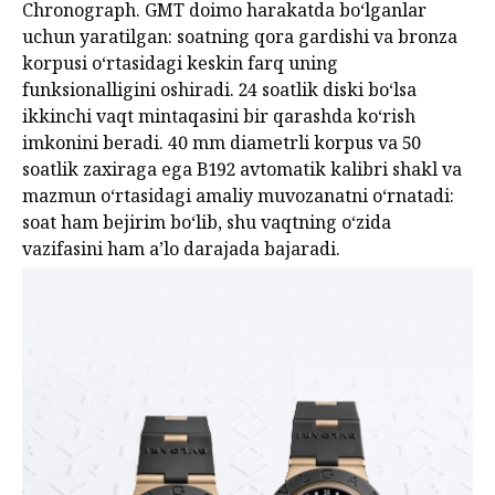
Chronograph. GMT doimo harakatda bo‘lganlar
uchun yaratilgan: soatning qora gardishi va bronza
korpusi o‘rtasidagi keskin farq uning
funksionalligini oshiradi. 24 soatlik diski bo‘lsa
ikkinchi vaqt mintaqasini bir qarashda ko‘rish
imkonini beradi. 40 mm diametrli korpus va 50
soatlik zaxiraga ega B192 avtomatik kalibri shakl va
mazmun o‘rtasidagi amaliy muvozanatni o‘rnatadi:
soat ham bejirim bo‘lib, shu vaqtning o‘zida
vazifasini ham a’lo darajada bajaradi.