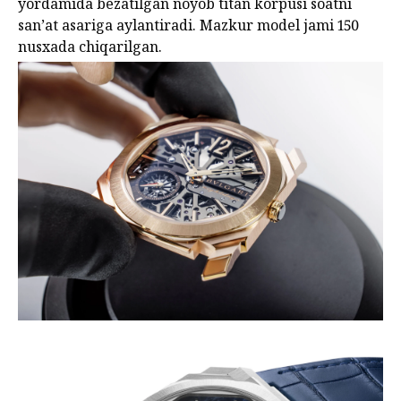
yordamida bezatilgan noyob titan korpusi soatni
san’at asariga aylantiradi. Mazkur model jami 150
nusxada chiqarilgan.