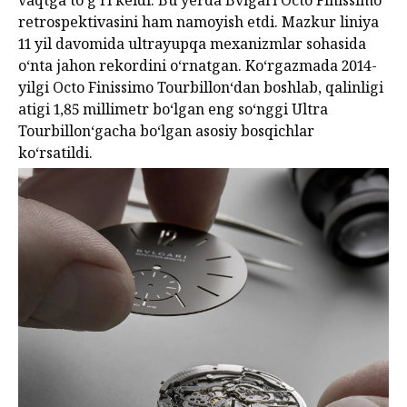
retrospektivasini ham namoyish etdi. Mazkur liniya
11 yil davomida ultrayupqa mexanizmlar sohasida
o‘nta jahon rekordini o‘rnatgan. Ko‘rgazmada 2014-
yilgi Octo Finissimo Tourbillon‘dan boshlab, qalinligi
atigi 1,85 millimetr bo‘lgan eng so‘nggi Ultra
Tourbillon‘gacha bo‘lgan asosiy bosqichlar
ko‘rsatildi.