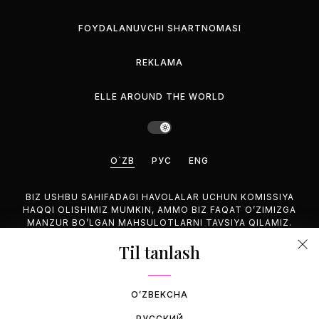
FOYDALANUVCHI SHARTNOMASI
REKLAMA
ELLE AROUND THE WORLD
O`ZB
РУС
ENG
BIZ USHBU SAHIFADAGI HAVOLALAR UCHUN KOMISSIYA
HAQQI OLISHIMIZ MUMKIN, AMMO BIZ FAQAT O’ZIMIZGA
MANZUR BO’LGAN MAHSULOTLARNI TAVSIYA QILAMIZ.
Til tanlash
©2026 GEMINA PUBLISHING LLC, HAMMASI HUQUQUQLARI
HIM.
OʻZBEKCHA
РУССКИЙ