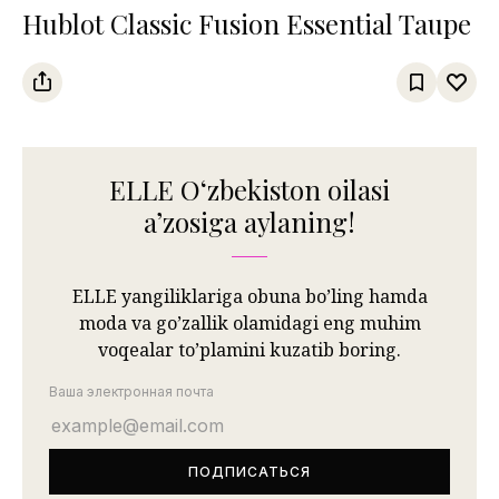
Hublot Classic Fusion Essential Taupe
ELLE Oʻzbekiston oilasi
aʼzosiga aylaning!
ELLE yangiliklariga obuna bo’ling hamda
moda va go’zallik olamidagi eng muhim
voqealar to’plamini kuzatib boring.
Ваша электронная почта