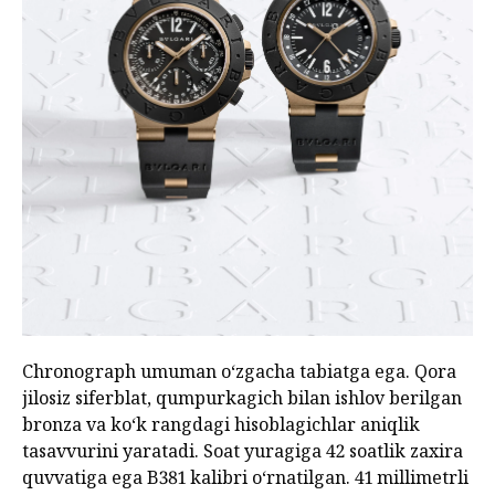
Chronograph umuman o‘zgacha tabiatga ega. Qora
jilosiz siferblat, qumpurkagich bilan ishlov berilgan
bronza va ko‘k rangdagi hisoblagichlar aniqlik
tasavvurini yaratadi. Soat yuragiga 42 soatlik zaxira
quvvatiga ega B381 kalibri o‘rnatilgan. 41 millimetrli