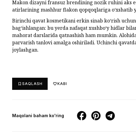
Makon dizayni fransuz brendining nozik ruhini aks et
atirlarining mashhur flakon qopqoqlariga o‘xshatib 
Birinchi qavat kosmetikani erkin sinab ko‘rish uchu
bag‘ishlangan: bu yerda nafaqat xushbo‘y hidlar bilan
mahorat darslarida qatnashish ham mumkin. Alohida x
parvarish tanlovi amalga oshiriladi. Uchinchi qavatd
joylashgan.
SAQLASH
KABI
Maqolani baham ko'ring