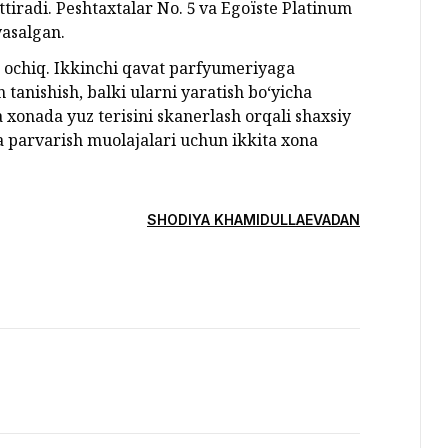
tiradi. Peshtaxtalar No. 5 va Egoïste Platinum
yasalgan.
n ochiq. Ikkinchi qavat parfyumeriyaga
 tanishish, balki ularni yaratish bo‘yicha
onada yuz terisini skanerlash orqali shaxsiy
a parvarish muolajalari uchun ikkita xona
SHODIYA KHAMIDULLAEVADAN