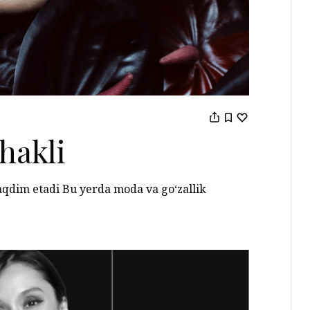
hakli
aqdim etadi Bu yerda moda va go‘zallik