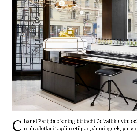
C
hanel Parijda o‘zining birinchi Go‘zallik uyini
mahsulotlari taqdim etilgan, shuningdek, parva