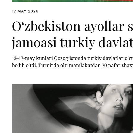
17 MAY 2026
O‘zbekiston ayollar
jamoasi turkiy davlat
chempionatda uchinc
13–17-may kunlari Qozog‘istonda turkiy davlatlar o‘
bo‘lib o‘tdi. Turnirda olti mamlakatdan 70 nafar shax
egalladi