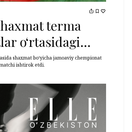
 shaxmat terma
lar o‘rtasidagi
hi o‘rinni
rtasida shaxmat bo‘yicha jamoaviy chempionat
matchi ishtirok etdi.