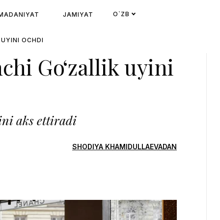
O`ZB
MADANIYAT
JAMIYAT
 UYINI OCHDI
chi Go‘zallik uyini
ni aks ettiradi
SHODIYA KHAMIDULLAEVADAN