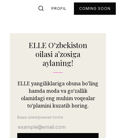
PROFIL
COMING SOON
ELLE Oʻzbekiston
oilasi aʼzosiga
aylaning!
ELLE yangiliklariga obuna bo’ling
hamda moda va go’zallik
olamidagi eng muhim voqealar
to’plamini kuzatib boring.
Ваша электронная почта