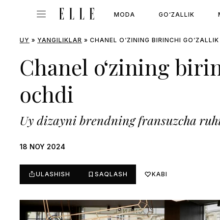
MODA
GO‘ZALLIK
UY
»
YANGILIKLAR
»
CHANEL O‘ZINING BIRINCHI GO‘ZALLIK
Chanel o‘zining birin
ochdi
Uy dizayni brendning fransuzcha ruhi
18 NOY 2024
ULASHISH
SAQLASH
KABI