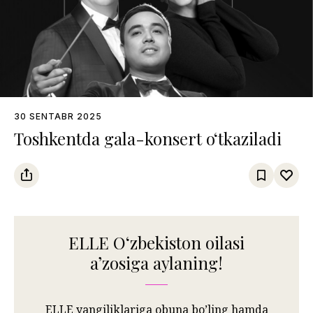
30 SENTABR 2025
Toshkentda gala-konsert o‘tkaziladi
ELLE Oʻzbekiston oilasi
aʼzosiga aylaning!
ELLE yangiliklariga obuna bo’ling hamda