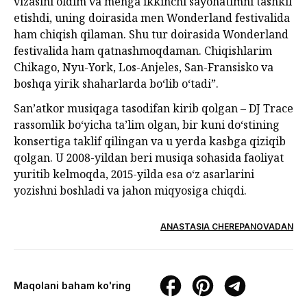
vizasini oldim va menga ikkinchi sayohatimni tashkil
etishdi, uning doirasida men Wonderland festivalida
ham chiqish qilaman. Shu tur doirasida Wonderland
festivalida ham qatnashmoqdaman. Chiqishlarim
Chikago, Nyu-York, Los-Anjeles, San-Fransisko va
boshqa yirik shaharlarda bo‘lib o‘tadi”.
San’atkor musiqaga tasodifan kirib qolgan – DJ Trace
rassomlik bo‘yicha ta’lim olgan, bir kuni do‘stining
konsertiga taklif qilingan va u yerda kasbga qiziqib
qolgan. U 2008-yildan beri musiqa sohasida faoliyat
yuritib kelmoqda, 2015-yilda esa o‘z asarlarini
yozishni boshladi va jahon miqyosiga chiqdi.
ANASTASIA CHEREPANOVADAN
Maqolani baham ko'ring