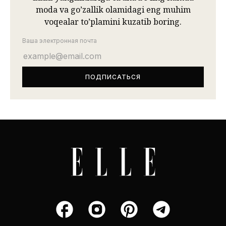
moda va go’zallik olamidagi eng muhim
voqealar to’plamini kuzatib boring.
Ваша электронная почта