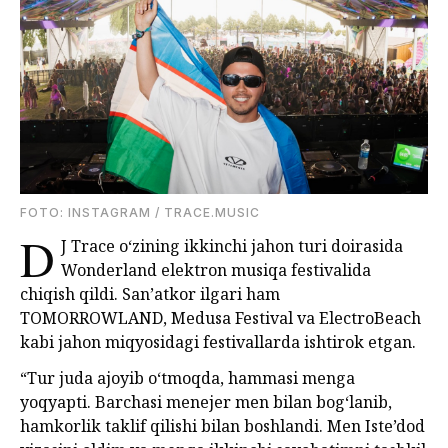
FOTO: INSTAGRAM / TRACE.MUSIC
D
J Trace o‘zining ikkinchi jahon turi doirasida
Wonderland elektron musiqa festivalida
chiqish qildi. San’atkor ilgari ham
TOMORROWLAND, Medusa Festival va ElectroBeach
kabi jahon miqyosidagi festivallarda ishtirok etgan.
“Tur juda ajoyib o‘tmoqda, hammasi menga
yoqyapti. Barchasi menejer men bilan bog‘lanib,
hamkorlik taklif qilishi bilan boshlandi. Men Iste’dod