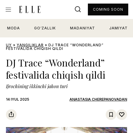
COMING SOON
MODA
GO‘ZALLIK
MADANIYAT
JAMIYAT
UY
»
YANGILIKLAR
»
DJ TRACE “WONDERLAND”
FESTIVALIDA CHIQISH QILDI
DJ Trace “Wonderland”
festivalida chiqish qildi
Ijrochining ikkinchi jahon turi
14 IYUL 2025
ANASTASIA CHEREPANOVADAN