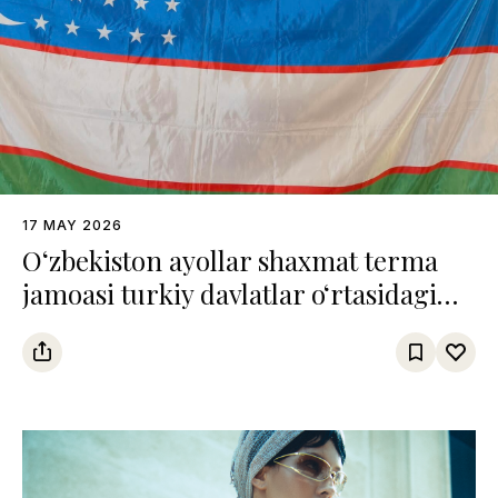
17 MAY 2026
O‘zbekiston ayollar shaxmat terma
jamoasi turkiy davlatlar o‘rtasidagi
chempionatda uchinchi o‘rinni
egalladi