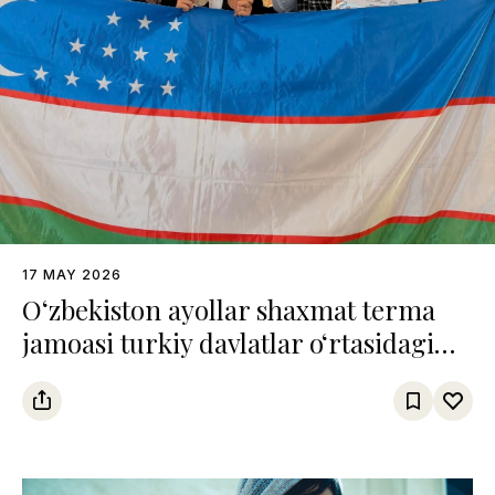
17 MAY 2026
O‘zbekiston ayollar shaxmat terma
jamoasi turkiy davlatlar o‘rtasidagi
chempionatda uchinchi o‘rinni
egalladi