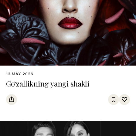
13 MAY 2026
Go‘zallikning yangi shakli