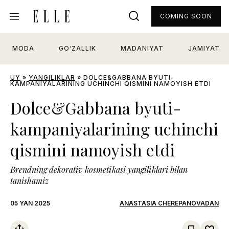
COMING SOON
MODA
GO‘ZALLIK
MADANIYAT
JAMIYAT
UY
»
YANGILIKLAR
»
DOLCE&GABBANA BYUTI-
KAMPANIYALARINING UCHINCHI QISMINI NAMOYISH ETDI
Dolce&Gabbana byuti-
kampaniyalarining uchinchi
qismini namoyish etdi
Brendning dekorativ kosmetikasi yangiliklari bilan
tanishamiz
05 YAN 2025
ANASTASIA CHEREPANOVADAN