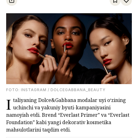
FOTО: INSTAGRAM / DOLCEGABBANA_BEAUTY
I
taliyaning Dolce&Gabbana modalar uyi o‘zining
uchinchi va yakuniy byuti-kampaniyasini
namoyish etdi. Brend “Everlast Primer” va “Everlast
Foundation” kabi yangi dekorativ kosmetika
mahsulotlarini taqdim etdi.