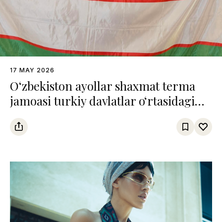
17 MAY 2026
O‘zbekiston ayollar shaxmat terma
jamoasi turkiy davlatlar o‘rtasidagi
chempionatda uchinchi o‘rinni
egalladi