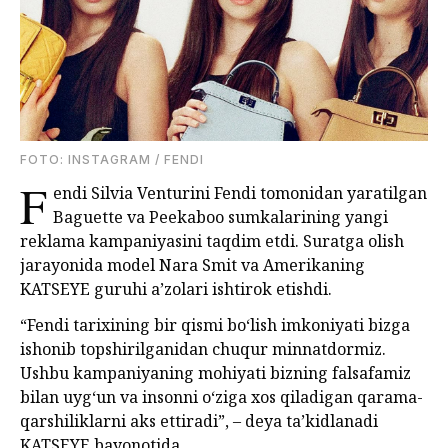
FOTO: INSTAGRAM / FENDI
F
endi Silvia Venturini Fendi tomonidan yaratilgan
Baguette va Peekaboo sumkalarining yangi
reklama kampaniyasini taqdim etdi. Suratga olish
jarayonida model Nara Smit va Amerikaning
KATSEYE guruhi a’zolari ishtirok etishdi.
“Fendi tarixining bir qismi bo‘lish imkoniyati bizga
ishonib topshirilganidan chuqur minnatdormiz.
Ushbu kampaniyaning mohiyati bizning falsafamiz
bilan uyg‘un va insonni o‘ziga xos qiladigan qarama-
qarshiliklarni aks ettiradi”, – deya ta’kidlanadi
KATSEYE bayonotida.