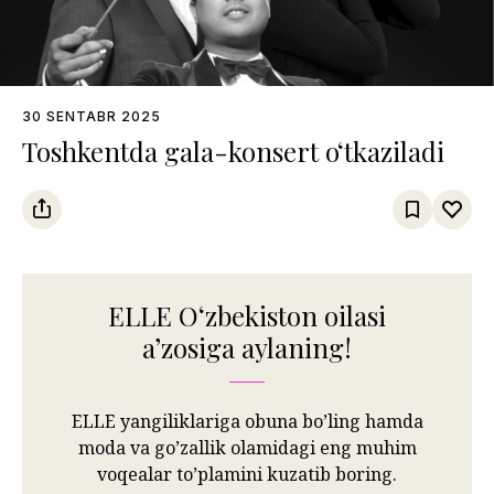
30 SENTABR 2025
Toshkentda gala-konsert o‘tkaziladi
ELLE Oʻzbekiston oilasi
aʼzosiga aylaning!
ELLE yangiliklariga obuna bo’ling hamda
moda va go’zallik olamidagi eng muhim
voqealar to’plamini kuzatib boring.