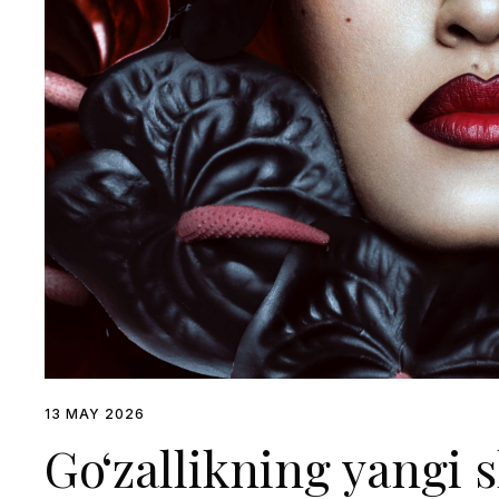
13 MAY 2026
Go‘zallikning yangi s