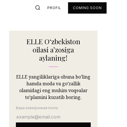
PROFIL
COMING SOON
ELLE Oʻzbekiston
oilasi aʼzosiga
aylaning!
ELLE yangiliklariga obuna bo’ling
hamda moda va go’zallik
olamidagi eng muhim voqealar
to’plamini kuzatib boring.
Ваша электронная почта