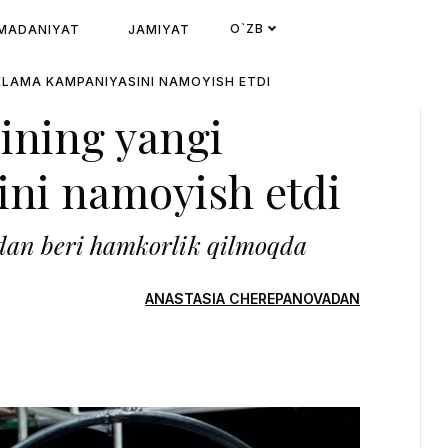
O`ZB
MADANIYAT
JAMIYAT
KLAMA KAMPANIYASINI NAMOYISH ETDI
ining yangi
ni namoyish etdi
dan beri hamkorlik qilmoqda
ANASTASIA CHEREPANOVADAN