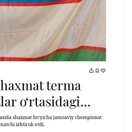
 shaxmat terma
lar o‘rtasidagi
hi o‘rinni
rtasida shaxmat bo‘yicha jamoaviy chempionat
matchi ishtirok etdi.