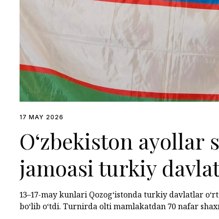
17 MAY 2026
O‘zbekiston ayollar
jamoasi turkiy davlat
chempionatda uchinc
13–17-may kunlari Qozog‘istonda turkiy davlatlar o‘
bo‘lib o‘tdi. Turnirda olti mamlakatdan 70 nafar shax