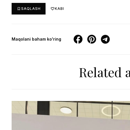
SAQLASH
KABI
Maqolani baham ko'ring
Related a