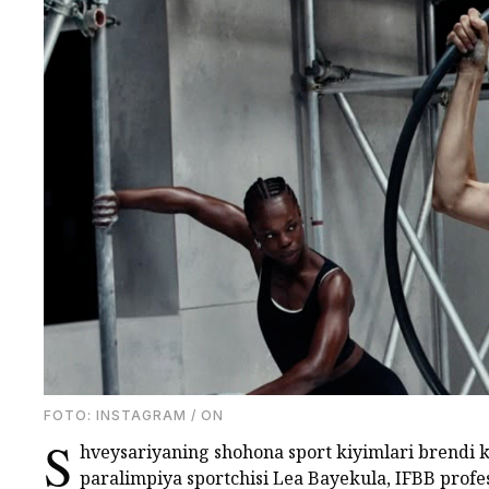
FOTO: INSTAGRAM / ON
S
hveysariyaning shohona sport kiyimlari brendi
paralimpiya sportchisi Lea Bayekula, IFBB profes