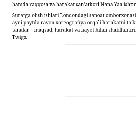
hamda raqqosa va harakat san’atkori Nana Yaa ishti
Suratga olish ishlari Londondagi sanoat omborxonasi
ayni paytda ravon xoreografiya orqali harakatni ta’k
tanalar – maqsad, harakat va hayot bilan shakllantiril
Twigs.