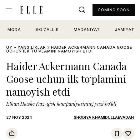
COMING SOON
MODA
GO‘ZALLIK
MADANIYAT
JAMIYAT
UY
»
YANGILIKLAR
»
HAIDER ACKERMANN CANADA GOOSE
UCHUN ILK TO‘PLAMINI NAMOYISH ETDI
Haider Ackermann Canada
Goose uchun ilk to‘plamini
namoyish etdi
Ethan Hawke Kuz-qish kampaniyasining yuzi bo‘ldi
27 NOY 2024
SHODIYA KHAMIDULLAEVADAN