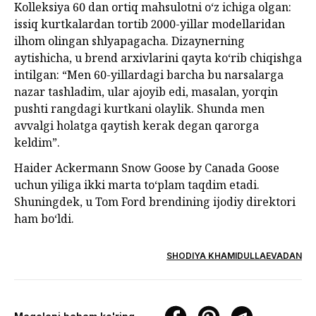
Kolleksiya 60 dan ortiq mahsulotni o‘z ichiga olgan:
issiq kurtkalardan tortib 2000-yillar modellaridan
ilhom olingan shlyapagacha. Dizaynerning
aytishicha, u brend arxivlarini qayta ko‘rib chiqishga
intilgan: “Men 60-yillardagi barcha bu narsalarga
nazar tashladim, ular ajoyib edi, masalan, yorqin
pushti rangdagi kurtkani olaylik. Shunda men
avvalgi holatga qaytish kerak degan qarorga
keldim”.
Haider Ackermann Snow Goose by Canada Goose
uchun yiliga ikki marta to‘plam taqdim etadi.
Shuningdek, u Tom Ford brendining ijodiy direktori
ham bo‘ldi.
SHODIYA KHAMIDULLAEVADAN