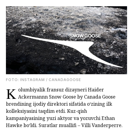
FOTO: INSTAGRAM / CANADAGOOSE
K
olumbiyalik fransuz dizayneri Haider
Ackermannn Snow Goose by Canada Goose
brendining ijodiy direktori sifatida o‘zining ilk
kolleksiyasini taqdim etdi. Kuz-qish
kampaniyasining yuzi aktyor va yozuvchi Ethan
Hawke bo‘ldi. Suratlar muallifi – Villi Vanderperre.