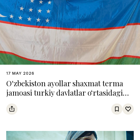
17 MAY 2026
O‘zbekiston ayollar shaxmat terma
jamoasi turkiy davlatlar o‘rtasidagi
chempionatda uchinchi o‘rinni
egalladi