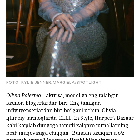
FOTO: KYLIE JENNER/MARGIELA/SPOTLIGHT
Olivia Palermo
– aktrisa, model va eng talabgir
fashion-blogerlardan biri. Eng tanilgan
inflyuyenserlardan biri bo‘lgani uchun, Olivia
ijtimoiy tarmoqlarda ELLE, In Style, Harper’s Bazaar
kabi ko‘plab dunyoga taniqli xalqaro jurnallarning
bosh muqovasiga chiqqan. Bundan tashqari u o‘z