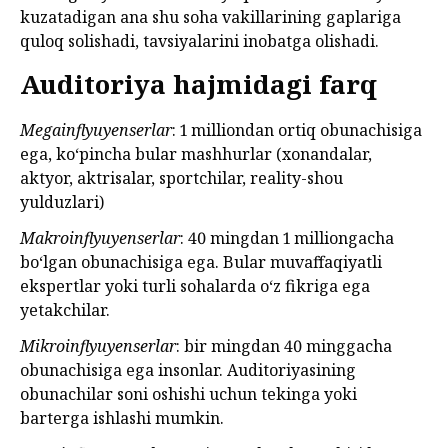
kuzatadigan ana shu soha vakillarining gaplariga
quloq solishadi, tavsiyalarini inobatga olishadi.
Auditoriya hajmidagi farq
Megainflyuyenserlar
: 1 milliondan ortiq obunachisiga
ega, ko‘pincha bular mashhurlar (xonandalar,
aktyor, aktrisalar, sportchilar, reality-shou
yulduzlari)
Makroinflyuyenserlar
: 40 mingdan 1 milliongacha
bo‘lgan obunachisiga ega. Bular muvaffaqiyatli
ekspertlar yoki turli sohalarda o‘z fikriga ega
yetakchilar.
Mikroinflyuyenserlar
: bir mingdan 40 minggacha
obunachisiga ega insonlar.
Auditoriyasining
obunachilar soni oshishi uchun tekinga yoki
barterga ishlashi mumkin.