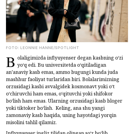
FOTO: LEONNIE HANNE/SPOTLIGHT
B
olaligimizda inflyuyenser degan kasbning o‘zi
yo‘q edi. Bu universitetda o‘qitiladigan
an’anaviy kasb emas, ammo bugungi kunda juda
mashhur faoliyat turlaridan biri. Bolalarimizning
orzusidagi kasbi avvalgidek kosmonavt yoki o‘t
o‘chiruvchi ham emas, o‘qituvchi yoki shifokor
bo‘lish ham emas. Ularning orzusidagi kasb bloger
yoki tiktoker bo‘lish. Keling, ana shu yangi
zamonaviy kasb haqida, uning hayotdagi yorqin
misolini tahlil qilamiz.
Inflyuyenser ingliz tilidan olingan so‘z bo‘lib,