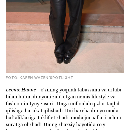
FOTO: KAREN WAZEN/SPOTLIGHT
Leonie Hanne
– o‘zining yoqimli tabassumi va uslubi
bilan butun dunyoni zabt etgan nemis lifestyle va
fashion-inflyuyenseri. Unga millonlab qizlar taqlid
qilishga harakat qilishadi. Uni barcha dunyo moda
haftaliklariga taklif etishadi, moda jurnallari uchun
suratga olishadi. Uning shaxsiy hayotida ro‘y