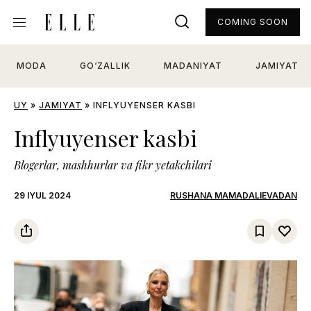
COMING SOON
MODA
GO‘ZALLIK
MADANIYAT
JAMIYAT
UY
»
JAMIYAT
»
INFLYUYENSER KASBI
Inflyuyenser kasbi
Blogerlar, mashhurlar va fikr yetakchilari
29 IYUL 2024
RUSHANA MAMADALIEVADAN