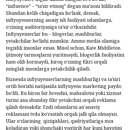
“influence” – “ta’sir etmoq” degan ma’noni bildiradi.
Shundan kelib chiqadigan bo‘lsak, demak,
inflyuyenserning asosiy ish faoliyati odamlarga,
o‘zining auditoriyasiga ta’sir o‘tkazishdir.
Inflyuyenserlar bu – blogerlar, mashhurlar,
yetakchilar bo‘lishi mumkin. Ammo media olamiga
tegishli insonlar emas. Misol uchun, Kate Middleton
ijtimoiy tarmoqlarni yuritmaydi, blogerlik faoliyatini
ham olib bormaydi, biroq o‘zining fikri orqali
minglab insonlarga yetakchilik qiladi.
Biznesda inflyuyenserlarning mashhurligi va ta’siri
ortib borishi natijasida inflyuyens-marketing paydo
bo‘ldi. Bu biron bir brendni, mahsulotni yoki xizmat
turini ana shunday fikr yetakchisi orqali reklama
qilish demakdir. Endi odamlarni an’anaviy
reklamani tvda ko‘rsatish orqali jalb qila olmaysiz.
Ular o‘zlarining qiziqishlari, qadriyatlariga mos
keladigan yoki shunchaki yoqtirib har kuni hayotini