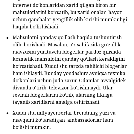
internet do‘konlaridan xarid qilgan biron bir
mahsulotlarini ko‘rsatib, bu xarid onalar hayoti
uchun qanchalar yengillik olib kirishi mumkinligi
haqida bo‘lishishadi.
Mahsulotni qanday qo‘llash haqida tushuntirish
olib borishadi. Masalan, o‘z sahifasida go‘zallik
mavzusini yurituvchi blogerlar pardoz qilishda
kosmetik mahsulotni qanday qo‘llash kerakligini
ko‘rsatishadi. Xuddi shu tarzda tahlilchi blogerlar
ham ishlaydi. Bunday yondashuv ayniqsa texnika
do‘konlari uchun juda zarur. Odamlar avvalgidek
divanda o‘tirib, televizor ko‘rishmaydi. Ular
sevimli blogerlarini ko‘rib, ularning fikriga
tayanib xaridlarni amalga oshirishadi.
Xuddi shu inflyuyenserlar brendning yuzi va
mavqeini ko‘taradigan ambassadorlar ham
bo‘lishi mumkin.