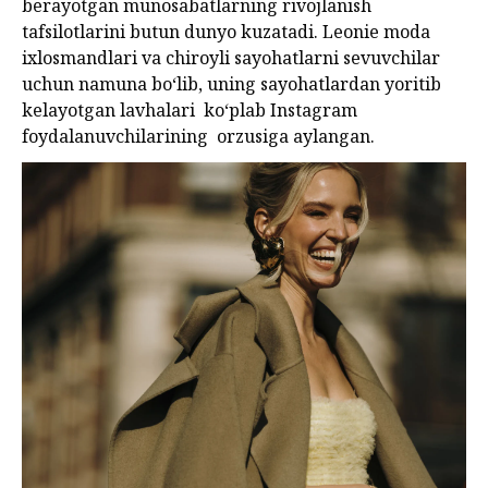
berayotgan munosabatlarning rivojlanish
tafsilotlarini butun dunyo kuzatadi. Leonie moda
ixlosmandlari va chiroyli sayohatlarni sevuvchilar
uchun namuna bo‘lib, uning sayohatlardan yoritib
kelayotgan lavhalari ko‘plab Instagram
foydalanuvchilarining orzusiga aylangan.