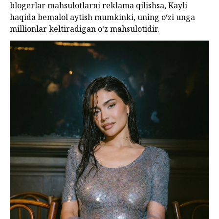
blogerlar mahsulotlarni reklama qilishsa, Kayli
haqida bemalol aytish mumkinki, uning o‘zi unga
millionlar keltiradigan o‘z mahsulotidir.