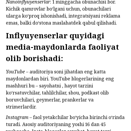
Nanoinflyuyenserlar
: 1 minggacha obunachisi bor.
Kichik qamrovlar bo‘lgani uchun, obunachilari
ularga ko‘proq ishonishadi, integratsiyani reklama
emas, balki do‘stona maslahatdek qabul qilishadi.
Inflyuyenserlar quyidagi
media-maydonlarda faoliyat
olib borishadi:
YouTube
– auditoriya soni jihatdan eng katta
maydonlardan biri. YouTube blogerlarining eng
mashhuri bu – sayohatni , hayot tarzini
ko‘rsatuvchilar, tahlilchilar, shou, podkast olib
boruvchilari, geymerlar, prankerlar va
strimerlardir.
Instagram
– faol yetakchilar bo‘yicha birinchi o‘rinda
turadi. Asosiy auditoriyaning yoshi 16 dan 45