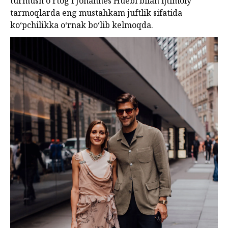
turmush o‘rtog‘i Johannes Huebl bilan ijtimoiy
tarmoqlarda eng mustahkam juftlik sifatida
ko‘pchilikka o‘rnak bo‘lib kelmoqda.