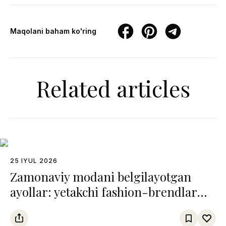
Maqolani baham ko'ring
Related articles
25 IYUL 2026
Zamonaviy modani belgilayotgan
ayollar: yetakchi fashion-brendlar
boshqaruvidagi 7 ijodkor