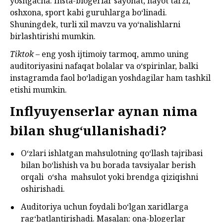
yoshgacha. Insta-blogerlar sayohat, hayot tarzi,
oshxona, sport kabi guruhlarga bo‘linadi.
Shuningdek, turli xil mavzu va yo‘nalishlarni
birlashtirishi mumkin.
Tiktok
– eng yosh ijtimoiy tarmoq, ammo uning
auditoriyasini nafaqat bolalar va o‘spirinlar, balki
instagramda faol bo‘ladigan yoshdagilar ham tashkil
etishi mumkin.
Inflyuyenserlar aynan nima
bilan shug‘ullanishadi?
O‘zlari ishlatgan mahsulotning qo‘llash tajribasi
bilan bo‘lishish va bu borada tavsiyalar berish
orqali o‘sha mahsulot yoki brendga qiziqishni
oshirishadi.
Auditoriya uchun foydali bo‘lgan xaridlarga
rag‘batlantirishadi. Masalan: ona-blogerlar