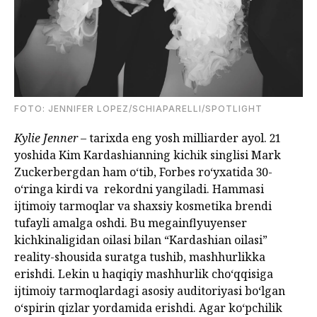
FOTO: JENNIFER LOPEZ/SCHIAPARELLI/SPOTLIGHT
Kylie Jenner
– tarixda eng yosh milliarder ayol. 21
yoshida Kim Kardashianning kichik singlisi Mark
Zuckerbergdan ham o‘tib, Forbes ro‘yxatida 30-
o‘ringa kirdi va rekordni yangiladi. Hammasi
ijtimoiy tarmoqlar va shaxsiy kosmetika brendi
tufayli amalga oshdi. Bu megainflyuyenser
kichkinaligidan oilasi bilan “Kardashian oilasi”
reality-shousida suratga tushib, mashhurlikka
erishdi. Lekin u haqiqiy mashhurlik cho‘qqisiga
ijtimoiy tarmoqlardagi asosiy auditoriyasi bo‘lgan
o‘spirin qizlar yordamida erishdi. Agar ko‘pchilik