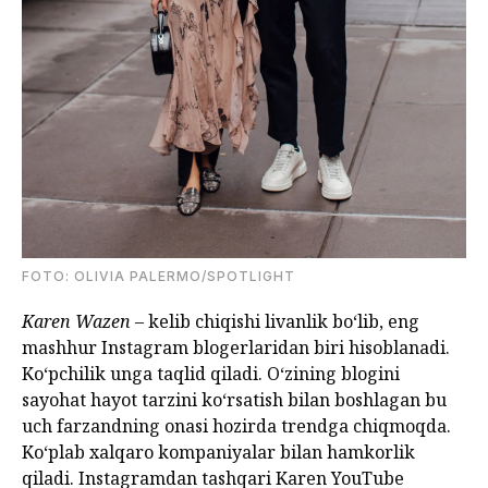
FOTO: OLIVIA PALERMO/SPOTLIGHT
Karen Wazen
– kelib chiqishi livanlik bo‘lib, eng
mashhur Instagram blogerlaridan biri hisoblanadi.
Ko‘pchilik unga taqlid qiladi. O‘zining blogini
sayohat hayot tarzini ko‘rsatish bilan boshlagan bu
uch farzandning onasi hozirda trendga chiqmoqda.
Ko‘plab xalqaro kompaniyalar bilan hamkorlik
qiladi. Instagramdan tashqari Karen YouTube