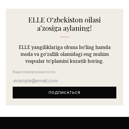
ELLE Oʻzbekiston oilasi
aʼzosiga aylaning!
ELLE yangiliklariga obuna bo’ling hamda
moda va go’zallik olamidagi eng muhim
voqealar to’plamini kuzatib boring.
Ваша электронная почта