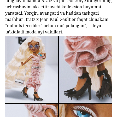
ulug‘laydi hamda Bratz va Jan-Pol Gotye dunyosining
uchrashuvini aks ettiruvchi kolleksion buyumni
yaratadi. Yorqin, avangard va haddan tashqari
mashhur Bratz x Jean Paul Gaultier faqat chinakam
“enfants terribles” uchun mo‘ljallangan”, – deya
ta’kidladi moda uyi vakillari.