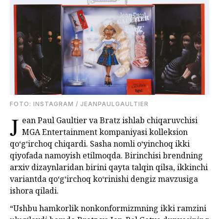
FOTO: INSTAGRAM / JEANPAULGAULTIER
J
ean Paul Gaultier va Bratz ishlab chiqaruvchisi
MGA Entertainment kompaniyasi kolleksion
qo‘g‘irchoq chiqardi. Sasha nomli o‘yinchoq ikki
qiyofada namoyish etilmoqda. Birinchisi brendning
arxiv dizaynlaridan birini qayta talqin qilsa, ikkinchi
variantda qo‘g‘irchoq ko‘rinishi dengiz mavzusiga
ishora qiladi.
“Ushbu hamkorlik nonkonformizmning ikki ramzini