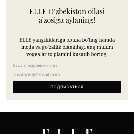
ELLE Oʻzbekiston oilasi
aʼzosiga aylaning!
ELLE yangiliklariga obuna bo’ling hamda
moda va go’zallik olamidagi eng muhim
voqealar to’plamini kuzatib boring.
Ваша электронная почта