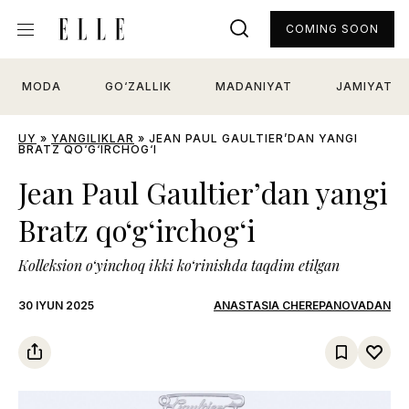
COMING SOON
MODA
GO‘ZALLIK
MADANIYAT
JAMIYAT
UY
»
YANGILIKLAR
»
JEAN PAUL GAULTIER’DAN YANGI
BRATZ QO‘G‘IRCHOG‘I
Jean Paul Gaultier’dan yangi
Bratz qo‘g‘irchog‘i
Kolleksion o‘yinchoq ikki ko‘rinishda taqdim etilgan
30 IYUN 2025
ANASTASIA CHEREPANOVADAN