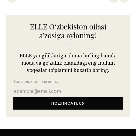
ELLE Oʻzbekiston oilasi
aʼzosiga aylaning!
ELLE yangiliklariga obuna bo’ling hamda
moda va go’zallik olamidagi eng muhim
voqealar to’plamini kuzatib boring.
Ваша электронная почта