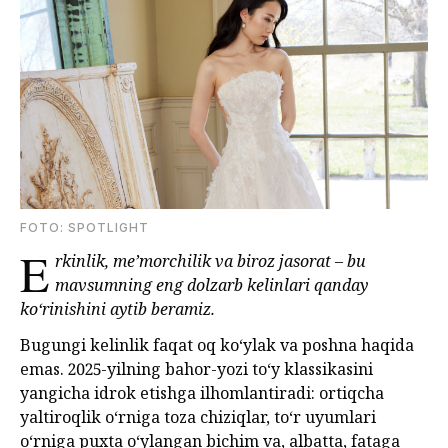
FOTО: SPOTLIGHT
E
rkinlik, me’morchilik va biroz jasorat – bu
mavsumning eng dolzarb kelinlari qanday
ko‘rinishini aytib beramiz.
Bugungi kelinlik faqat oq ko‘ylak va poshna haqida
emas. 2025-yilning bahor-yozi to‘y klassikasini
yangicha idrok etishga ilhomlantiradi: ortiqcha
yaltiroqlik o‘rniga toza chiziqlar, to‘r uyumlari
o‘rniga puxta o‘ylangan bichim va, albatta, fataga