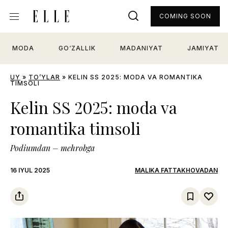
COMING SOON
MODA
GO‘ZALLIK
MADANIYAT
JAMIYAT
UY
»
TO’YLAR
»
KELIN SS 2025: MODA VA ROMANTIKA
TIMSOLI
Kelin SS 2025: moda va
romantika timsoli
Podiumdan – mehrobga
16 IYUL 2025
MALIKA FATTAKHOVADAN