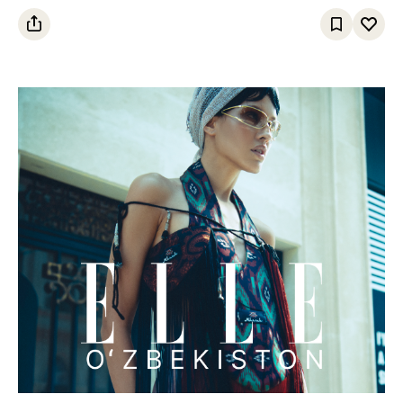
“molekulasi” qanday ishlaydi