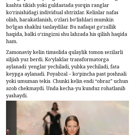
kashta tikish yoki guldastada yorqin ranglar
ko‘rinishidagi individual shtrixlar. Kelinlar nafas
olish, harakatlanish, o‘zlari bo‘lishlari mumkin
bo‘lgan shaklni tanlaydilar. Bu nafaqat go‘zallik
haqida, balki o‘zingizni shu lahzada his qilish haqida
ham.
Zamonaviy kelin timsolida qulaylik tomon sezilarli
siljish yuz berdi. Ko‘ylaklar transformatorga
aylanadi: yenglar yechiladi, yubka yechiladi, fata
keypga aylanadi. Poyabzal – ko‘pincha past poshnali
yoki umuman tekis. Chunki kelin endi “obraz” uchun
azob chekmaydi. Unda kecha-yu kunduz rohatlanib
yashaydi.