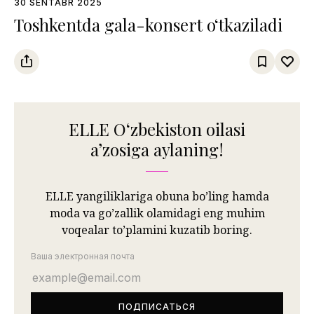
30 SENTABR 2025
Toshkentda gala-konsert o‘tkaziladi
ELLE Oʻzbekiston oilasi
aʼzosiga aylaning!
ELLE yangiliklariga obuna bo’ling hamda
moda va go’zallik olamidagi eng muhim
voqealar to’plamini kuzatib boring.
Ваша электронная почта