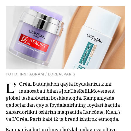
FOTO: INSTAGRAM / LOREALPARIS
L’
Oréal Butunjahon qayta foydalanish kuni
munosabati bilan #JoinTheRefillMovement
global tashabbusini boshlamoqda. Kampaniyada
qadoqlardan qayta foydalanishning foydasi haqida
xabardorlikni oshirish maqsadida Lancôme, Kiehl’s
va L’Oréal Paris kabi 12 ta brend ishtirok etmoqda.
Kampaniya butun dunyo bo‘ylab onlayn va oflayn