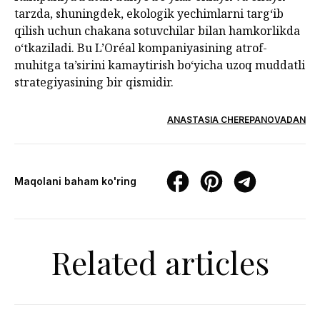
tarzda, shuningdek, ekologik yechimlarni targ‘ib
qilish uchun chakana sotuvchilar bilan hamkorlikda
o‘tkaziladi. Bu L’Oréal kompaniyasining atrof-
muhitga ta’sirini kamaytirish bo‘yicha uzoq muddatli
strategiyasining bir qismidir.
ANASTASIA CHEREPANOVADAN
Maqolani baham ko'ring
Related articles