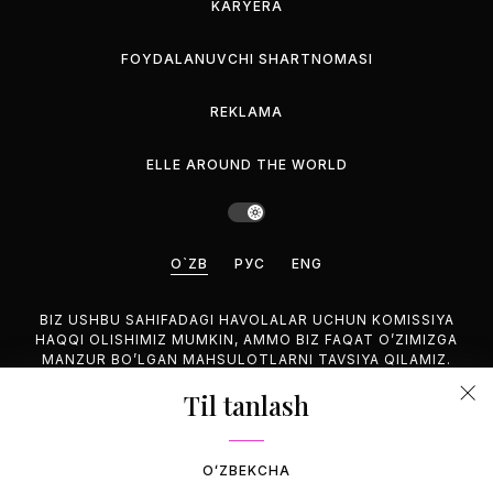
KARYERA
FOYDALANUVCHI SHARTNOMASI
REKLAMA
ELLE AROUND THE WORLD
O`ZB
РУС
ENG
BIZ USHBU SAHIFADAGI HAVOLALAR UCHUN KOMISSIYA
HAQQI OLISHIMIZ MUMKIN, AMMO BIZ FAQAT O’ZIMIZGA
MANZUR BO’LGAN MAHSULOTLARNI TAVSIYA QILAMIZ.
Til tanlash
©2026 GEMINA PUBLISHING LLC, HAMMASI HUQUQUQLARI
HIM.
OʻZBEKCHA