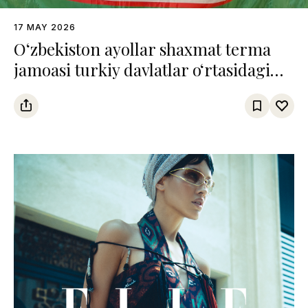
17 MAY 2026
O‘zbekiston ayollar shaxmat terma
jamoasi turkiy davlatlar o‘rtasidagi
chempionatda uchinchi o‘rinni
egalladi