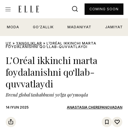
COMING SOON
MODA
GO‘ZALLIK
MADANIYAT
JAMIYAT
UY
»
YANGILIKLAR
»
L’ORÉAL IKKINCHI MARTA
FOYDALANISHNI QO‘LLAB-QUVVATLAYDI
L’Oréal ikkinchi marta
foydalanishni qo‘llab-
quvvatlaydi
Brend global tashabbusni yo‘lga qo‘ymoqda
14 IYUN 2025
ANASTASIA CHEREPANOVADAN