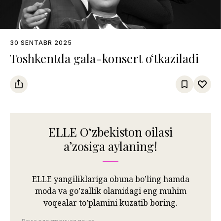
30 SENTABR 2025
Toshkentda gala-konsert o‘tkaziladi
ELLE Oʻzbekiston oilasi
aʼzosiga aylaning!
ELLE yangiliklariga obuna bo’ling hamda
moda va go’zallik olamidagi eng muhim
voqealar to’plamini kuzatib boring.