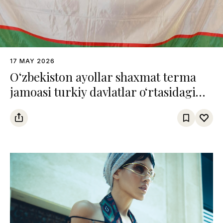
17 MAY 2026
O‘zbekiston ayollar shaxmat terma
jamoasi turkiy davlatlar o‘rtasidagi
chempionatda uchinchi o‘rinni
egalladi