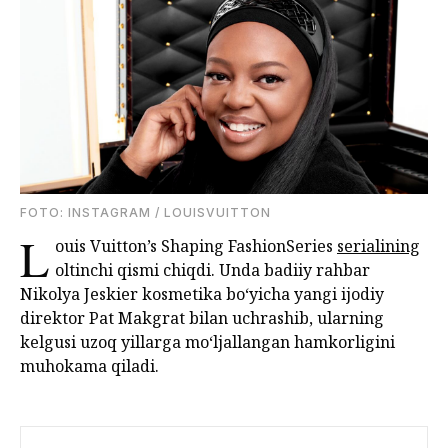
FOTO: INSTAGRAM / LOUISVUITTON
L
ouis Vuitton’s Shaping FashionSeries
serialining
oltinchi qismi chiqdi. Unda badiiy rahbar
Nikolya Jeskier kosmetika bo‘yicha yangi ijodiy
direktor Pat Makgrat bilan uchrashib, ularning
kelgusi uzoq yillarga mo‘ljallangan hamkorligini
muhokama qiladi.