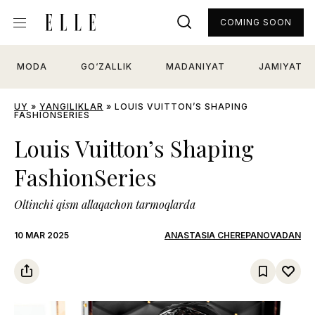
COMING SOON
MODA
GO‘ZALLIK
MADANIYAT
JAMIYAT
UY
»
YANGILIKLAR
»
LOUIS VUITTON’S SHAPING
FASHIONSERIES
Louis Vuitton’s Shaping
FashionSeries
Oltinchi qism allaqachon tarmoqlarda
10 MAR 2025
ANASTASIA CHEREPANOVADAN