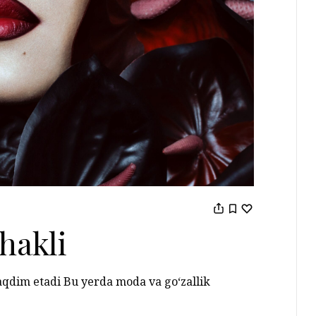
hakli
aqdim etadi Bu yerda moda va go‘zallik