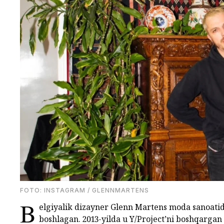
FOTO: INSTAGRAM / GLENNMARTENS
B
elgiyalik dizayner Glenn Martens moda sanoatidag
boshlagan. 2013-yilda u Y/Project’ni boshqargan