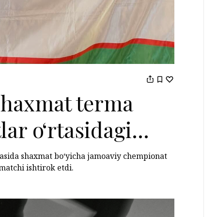
 shaxmat terma
lar o‘rtasidagi
hi o‘rinni
rtasida shaxmat bo‘yicha jamoaviy chempionat
matchi ishtirok etdi.