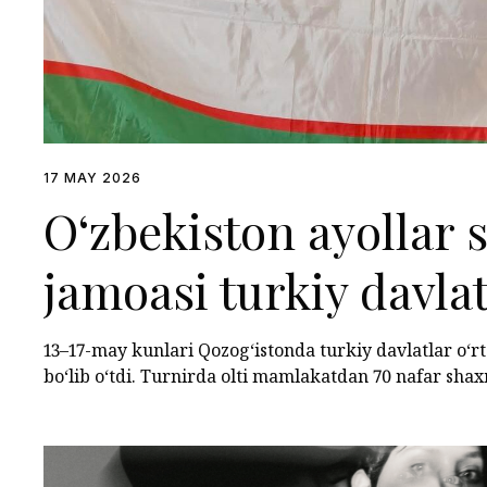
17 MAY 2026
O‘zbekiston ayollar
jamoasi turkiy davlat
chempionatda uchinc
13–17-may kunlari Qozog‘istonda turkiy davlatlar o‘
bo‘lib o‘tdi. Turnirda olti mamlakatdan 70 nafar shax
egalladi