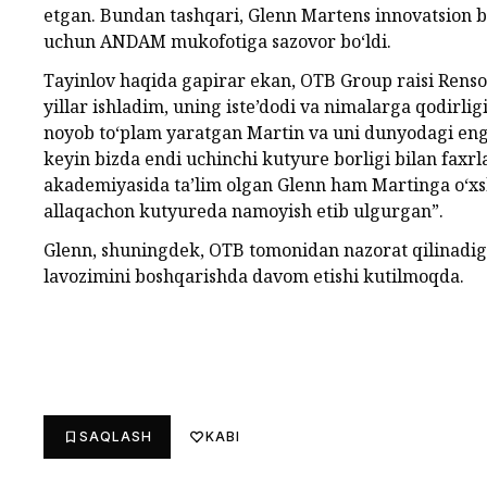
etgan. Bundan tashqari, Glenn Martens innovatsion
uchun ANDAM mukofotiga sazovor bo‘ldi.
Tayinlov haqida gapirar ekan, OTB Group raisi Renso
yillar ishladim, uning iste’dodi va nimalarga qodirl
noyob to‘plam yaratgan Martin va uni dunyodagi eng
keyin bizda endi uchinchi kutyure borligi bilan faxrl
akademiyasida ta’lim olgan Glenn ham Martinga o‘xsh
allaqachon kutyureda namoyish etib ulgurgan”.
Glenn, shuningdek, OTB tomonidan nazorat qilinadig
lavozimini boshqarishda davom etishi kutilmoqda.
SAQLASH
KABI