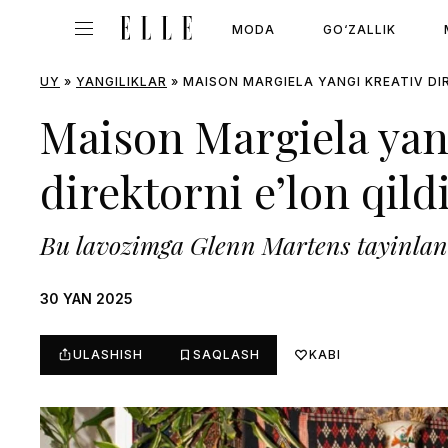
MODA
GO‘ZALLIK
UY
»
YANGILIKLAR
»
MAISON MARGIELA YANGI KREATIV DIR
Maison Margiela yan
direktorni e’lon qild
Bu lavozimga Glenn Martens tayinlan
30 YAN 2025
ULASHISH
SAQLASH
KABI