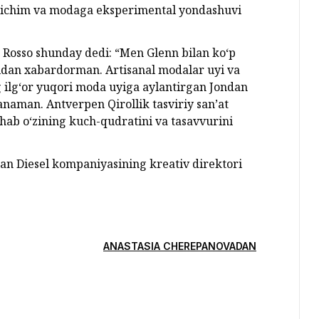
 bichim va modaga eksperimental yondashuvi
 Rosso shunday dedi: “Men Glenn bilan ko‘p
igidan xabardorman. Artisanal modalar uyi va
 ilg‘or yuqori moda uyiga aylantirgan Jondan
anaman. Antverpen Qirollik tasviriy san’at
ab o‘zining kuch-qudratini va tasavvurini
an Diesel kompaniyasining kreativ direktori
ANASTASIA CHEREPANOVADAN