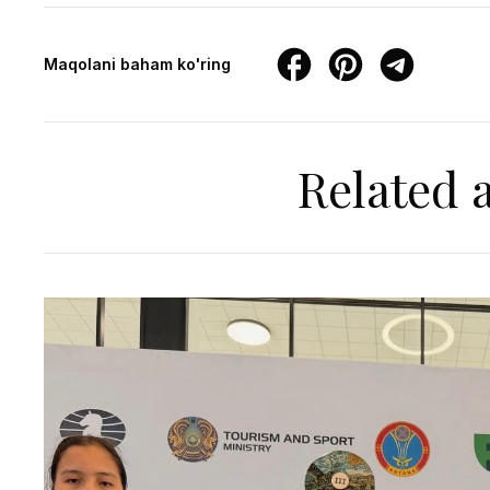
Maqolani baham ko'ring
Related a