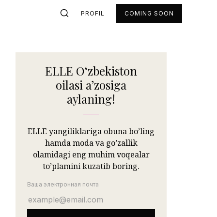
PROFIL
COMING SOON
ELLE Oʻzbekiston
oilasi aʼzosiga
aylaning!
ELLE yangiliklariga obuna bo’ling
hamda moda va go’zallik
olamidagi eng muhim voqealar
to’plamini kuzatib boring.
Ваша электронная почта