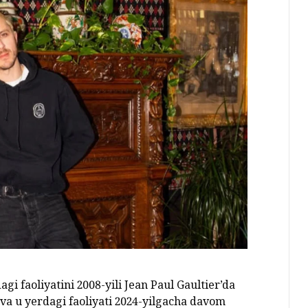
i faoliyatini 2008-yili Jean Paul Gaultier’da
 va u yerdagi faoliyati 2024-yilgacha davom