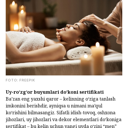
FOTО: FREEPIK
Uy-ro‘zg‘or buyumlari do‘koni sertifikati
Ba’zan eng yaxshi qaror – kelinning o‘ziga tanlash
imkonini berishdir, ayniqsa u nimani ma’qul
ko‘rishini bilmasangiz. Sifatli idish-tovoq, oshxona
jihozlari, uy jihozlari va dekor elementlari do‘koniga
sertifikat – bu kelin uchun yangi uyda o‘zini “men”