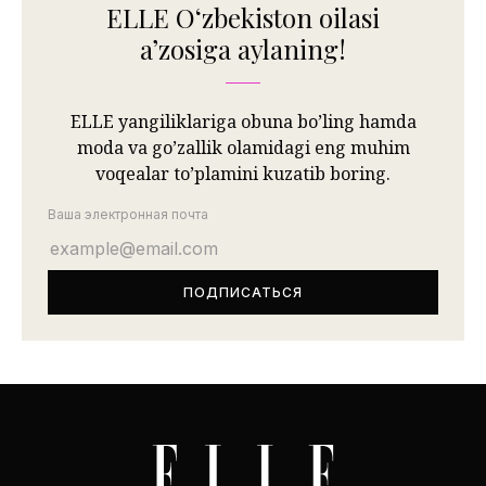
ELLE Oʻzbekiston oilasi
aʼzosiga aylaning!
ELLE yangiliklariga obuna bo’ling hamda
moda va go’zallik olamidagi eng muhim
voqealar to’plamini kuzatib boring.
Ваша электронная почта