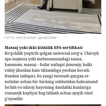
FOTО: INSTAGRAM \ @HMHOME
Massaj yoki ikki kishilik SPA sertifikati
Ko‘pchilik yoqtirib qolgan universal sovg‘a. Chiroyli
spa-majmua yoki mehmonxonadagi sauna,
hammom, massaj – bular nafaqat jismoniy, balki
ruhiy jihatdan ham tiklanishga yordam beradi.
Bundan tashqari, bu yangi turmush qurgan er-
xotinlar uchun bir-birining suhbatidan bahramand
bo‘lish va oilaviy hayotning dastlabki kunlariga
romantik kayfiyat bag‘ishlash uchun ajoyib visol
g‘oyasidir.