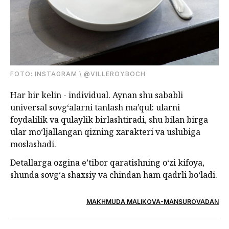
FOTО: INSTAGRAM \ @VILLEROYBOCH
Har bir kelin - individual. Aynan shu sababli
universal sovg‘alarni tanlash ma’qul: ularni
foydalilik va qulaylik birlashtiradi, shu bilan birga
ular mo‘ljallangan qizning xarakteri va uslubiga
moslashadi.
Detallarga ozgina e’tibor qaratishning o‘zi kifoya,
shunda sovg‘a shaxsiy va chindan ham qadrli bo‘ladi.
MAKHMUDA MALIKOVA-MANSUROVADAN