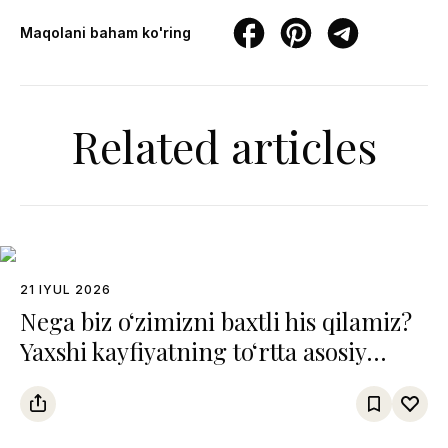
Maqolani baham ko'ring
Related articles
21 IYUL 2026
Nega biz o‘zimizni baxtli his qilamiz?
Yaxshi kayfiyatning to‘rtta asosiy
“molekulasi” qanday ishlaydi