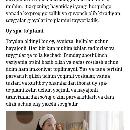
muhim. Biz qizning hayotidagi yangi bosqichga
yanada ko‘proq go‘zallik va quvonch olib kiradigan
sovg‘alar g‘oyalari to‘plamini tayyorladik.
Uy spa-to‘plami
To‘ydan oldingi bir oy, ayniqsa, kelinlar uchun
hayajonli. Har bir kun muhim ishlar, tadbirlar va
tuyg‘ularga to‘la kechadi. Bunday shoshilinch
vaziyatda o‘zini bosib olish va nafas rostlash uchun
doim ham imkoniyat topilmaydi. Yuz va tana terisini
parvarish qilish uchun yoqimli vositalar, vanna
tuzlari va xushbo‘y shamlardan iborat uy spa-
to‘plami kelin uchun yoqimli va hayajonli
tashvishlardan so‘ng o‘zini parvarishlash va dam
olish uchun eng yaxshi sovg‘adir.