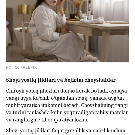
FOTO: FREEPIK
Shoyi yostiq jildlari va bejirim choyshablar
Chiroyli yotoq jihozlari doimo kerak bo‘ladi, ayniqsa
yangi uyga ko‘chib o‘tgandan so‘ng, yanada uyg‘un
muhit yaratish imkonini beradi. Choyshabning rangi
va turini tanlashda kelin yoqtiradigan tabiiy matolar
va ranglarga e’tibor qaratish lozim.
Shoyi yostiq jildlari faqat go‘zallik va nafislik uchun