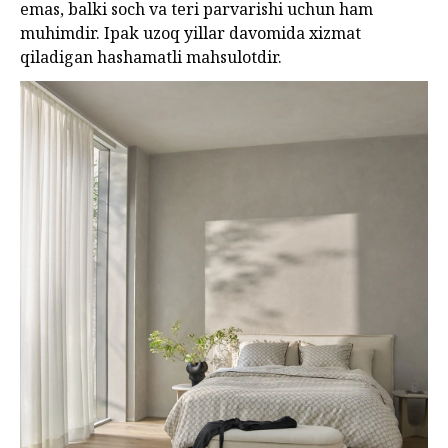
emas, balki soch va teri parvarishi uchun ham
muhimdir. Ipak uzoq yillar davomida xizmat
qiladigan hashamatli mahsulotdir.