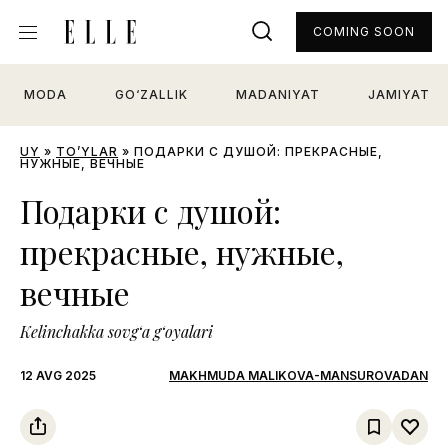
COMING SOON
MODA
GO‘ZALLIK
MADANIYAT
JAMIYAT
UY
»
TO’YLAR
»
ПОДАРКИ С ДУШОЙ: ПРЕКРАСНЫЕ,
НУЖНЫЕ, ВЕЧНЫЕ
Подарки с душой:
прекрасные, нужные,
вечные
Kelinchakka sovg‘a g‘oyalari
12 AVG 2025
MAKHMUDA MALIKOVA-MANSUROVADAN