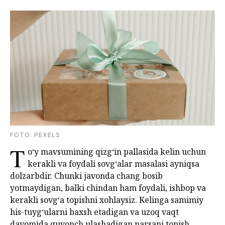
FOTО: PEXELS
T
o‘y mavsumining qizg‘in pallasida kelin uchun
kerakli va foydali sovg‘alar masalasi ayniqsa
dolzarbdir. Chunki javonda chang bosib
yotmaydigan, balki chindan ham foydali, ishbop va
kerakli sovg‘a topishni xohlaysiz. Kelinga samimiy
his-tuyg‘ularni baxsh etadigan va uzoq vaqt
davomida quvonch ulashadigan narsani topish