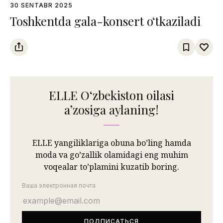
30 SENTABR 2025
Toshkentda gala-konsert o‘tkaziladi
ELLE Oʻzbekiston oilasi
aʼzosiga aylaning!
ELLE yangiliklariga obuna bo’ling hamda
moda va go’zallik olamidagi eng muhim
voqealar to’plamini kuzatib boring.
Ваша электронная почта