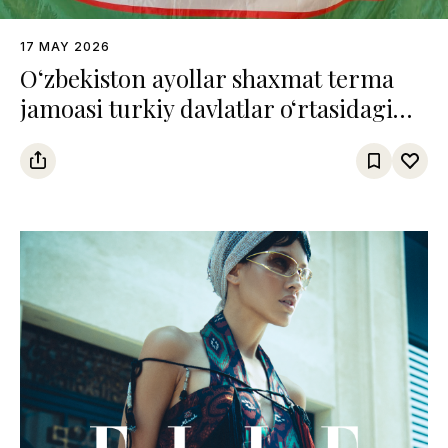
17 MAY 2026
O‘zbekiston ayollar shaxmat terma
jamoasi turkiy davlatlar o‘rtasidagi
chempionatda uchinchi o‘rinni
egalladi