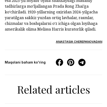
esa 2025-yil noyabr oyida Shanxaydagi madaniy
tadbirlarga mo‘ljallangan Prada Rong Zhai’ga
ko‘chiriladi. 1920-yillarning oxiridan 2024-yilgacha
yaratilgan sakkiz yuzdan ortiq lavhalar, rasmlar,
chizmalar va boshqalarni o‘z ichiga olgan loyihaga
amerikalik olima Melissa Harris kuratorlik qiladi.
ANASTASIA CHEREPANOVADAN
Maqolani baham ko'ring
Related articles