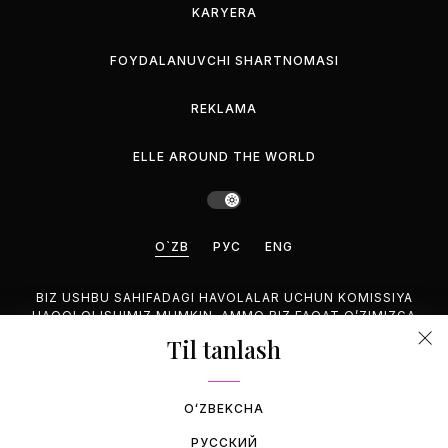
KARYERA
FOYDALANUVCHI SHARTNOMASI
REKLAMA
ELLE AROUND THE WORLD
O`ZB
РУС
ENG
BIZ USHBU SAHIFADAGI HAVOLALAR UCHUN KOMISSIYA
HAQQI OLISHIMIZ MUMKIN, AMMO BIZ FAQAT O’ZIMIZGA
MANZUR BO’LGAN MAHSULOTLARNI TAVSIYA QILAMIZ.
Til tanlash
©2026 GEMINA PUBLISHING LLC, HAMMASI HUQUQUQLARI
HIM.
OʻZBEKCHA
РУССКИЙ