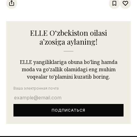
ELLE Oʻzbekiston oilasi
aʼzosiga aylaning!
ELLE yangiliklariga obuna bo’ling hamda
moda va go’zallik olamidagi eng muhim
voqealar to’plamini kuzatib boring.
Ваша электронная почта