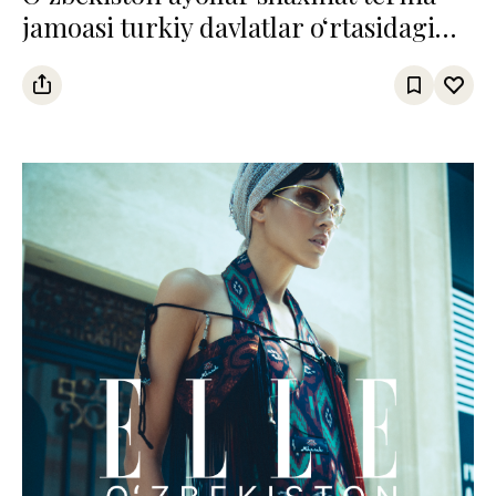
jamoasi turkiy davlatlar o‘rtasidagi
chempionatda uchinchi o‘rinni
egalladi