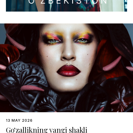
13 MAY 2026
Go‘zallikning yangi shakli