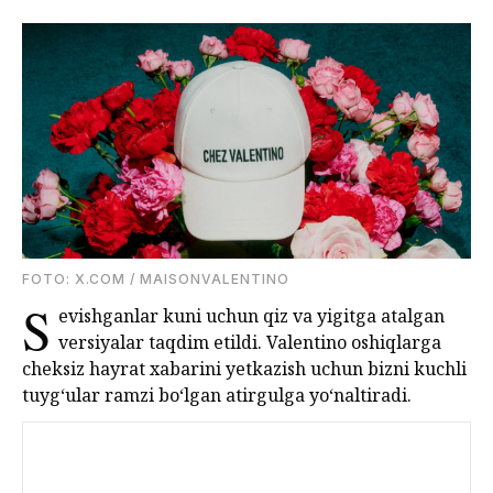
FOTO: X.COM / MAISONVALENTINO
S
evishganlar kuni uchun qiz va yigitga atalgan
versiyalar taqdim etildi. Valentino oshiqlarga
cheksiz hayrat xabarini yetkazish uchun bizni kuchli
tuyg‘ular ramzi bo‘lgan atirgulga yo‘naltiradi.