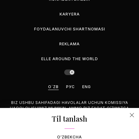
KARYERA
FOYDALANUVCHI SHARTNOMASI
REKLAMA
ELLE AROUND THE WORLD
O`ZB
РУС
ENG
BIZ USHBU SAHIFADAGI HAVOLALAR UCHUN KOMISSIYA
HAQQI OLISHIMIZ MUMKIN, AMMO BIZ FAQAT O’ZIMIZGA
MANZUR BO’LGAN MAHSULOTLARNI TAVSIYA QILAMIZ.
Til tanlash
©2026 GEMINA PUBLISHING LLC, HAMMASI HUQUQUQLARI
HIM.
OʻZBEKCHA