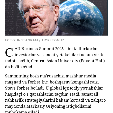
FOTO: INSTAGRAM / TICKETONUZ
C
AU Business Summit 2025 – bu tadbirkorlar,
investorlar va sanoat yetakchilari uchun yirik
tadbir bo‘lib, Central Asian University (Edvent Hall)
da bo‘lib o‘tadi.
Sammitning bosh ma’ruzachisi mashhur media
magnati va Forbes Inc. boshqaruv kengashi raisi
Steve Forbes bo‘ladi. U global iqtisodiy yo‘nalishlar
haqidagi o‘z qarashlarini taqdim etadi, samarali
rahbarlik strategiyalarini baham ko‘radi va xalqaro
maydonda Markaziy Osiyoning istiqbollarini
muhokama qiladi.