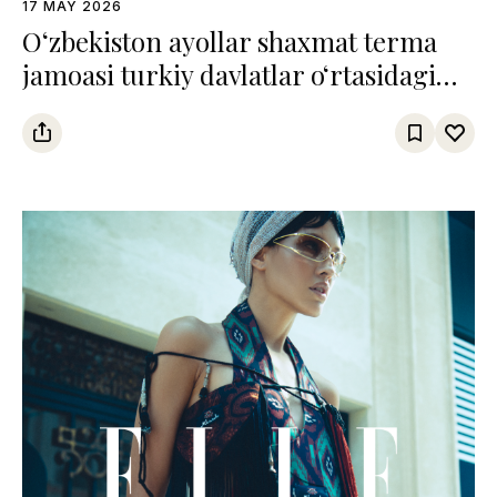
17 MAY 2026
O‘zbekiston ayollar shaxmat terma
jamoasi turkiy davlatlar o‘rtasidagi
chempionatda uchinchi o‘rinni
egalladi