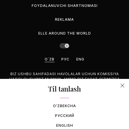
FOYDALANUVCHI SHARTNOMASI
REKLAMA
ELLE AROUND THE WORLD
O`ZB
РУС
ENG
BIZ USHBU SAHIFADAGI HAVOLALAR UCHUN KOMISSIYA
HAQQI OLISHIMIZ MUMKIN, AMMO BIZ FAQAT O’ZIMIZGA
MANZUR BO’LGAN MAHSULOTLARNI TAVSIYA QILAMIZ.
Til tanlash
©2026 GEMINA PUBLISHING LLC, HAMMASI HUQUQUQLARI
HIM.
OʻZBEKCHA
РУССКИЙ
ENGLISH