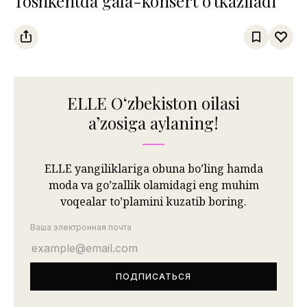
Toshkentda gala-konsert o‘tkaziladi
ELLE Oʻzbekiston oilasi
aʼzosiga aylaning!
ELLE yangiliklariga obuna bo’ling hamda
moda va go’zallik olamidagi eng muhim
voqealar to’plamini kuzatib boring.
Ваша электронная почта