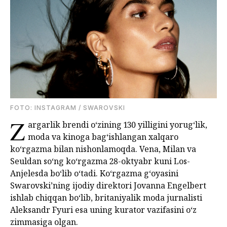
FOTO: INSTAGRAM / SWAROVSKI
Z
argarlik brendi o‘zining 130 yilligini yorug‘lik,
moda va kinoga bag‘ishlangan xalqaro
ko‘rgazma bilan nishonlamoqda. Vena, Milan va
Seuldan so‘ng ko‘rgazma 28-oktyabr kuni Los-
Anjelesda bo‘lib o‘tadi. Ko‘rgazma g‘oyasini
Swarovski’ning ijodiy direktori Jovanna Engelbert
ishlab chiqqan bo‘lib, britaniyalik moda jurnalisti
Aleksandr Fyuri esa uning kurator vazifasini o‘z
zimmasiga olgan.