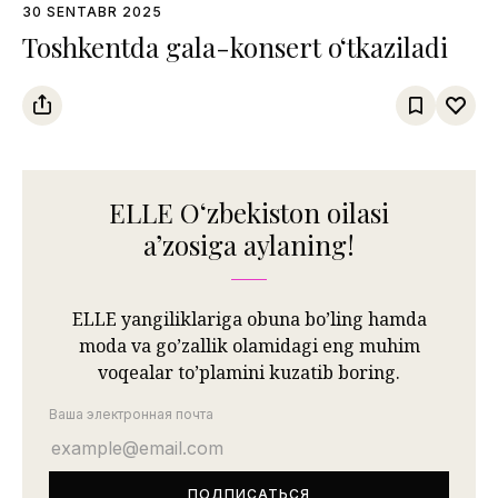
30 SENTABR 2025
Toshkentda gala-konsert o‘tkaziladi
ELLE Oʻzbekiston oilasi
aʼzosiga aylaning!
ELLE yangiliklariga obuna bo’ling hamda
moda va go’zallik olamidagi eng muhim
voqealar to’plamini kuzatib boring.
Ваша электронная почта