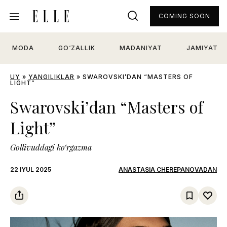
COMING SOON
MODA
GO‘ZALLIK
MADANIYAT
JAMIYAT
UY
»
YANGILIKLAR
»
SWAROVSKI’DAN “MASTERS OF
LIGHT”
Swarovski’dan “Masters of
Light”
Gollivuddagi ko‘rgazma
22 IYUL 2025
ANASTASIA CHEREPANOVADAN