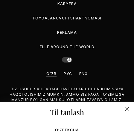
KARYERA
FOYDALANUVCHI SHARTNOMASI
REKLAMA
ELLE AROUND THE WORLD
O`ZB
РУС
ENG
BIZ USHBU SAHIFADAGI HAVOLALAR UCHUN KOMISSIYA
HAQQI OLISHIMIZ MUMKIN, AMMO BIZ FAQAT O’ZIMIZGA
MANZUR BO’LGAN MAHSULOTLARNI TAVSIYA QILAMIZ.
Til tanlash
©2026 GEMINA PUBLISHING LLC, HAMMASI HUQUQUQLARI
HIM.
OʻZBEKCHA