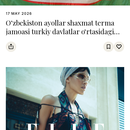
17 MAY 2026
O‘zbekiston ayollar shaxmat terma
jamoasi turkiy davlatlar o‘rtasidagi
chempionatda uchinchi o‘rinni
egalladi