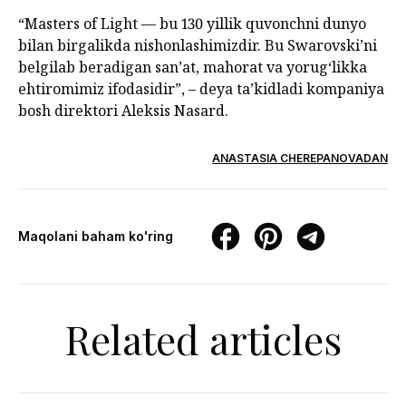
“Masters of Light — bu 130 yillik quvonchni dunyo
bilan birgalikda nishonlashimizdir. Bu Swarovski’ni
belgilab beradigan san’at, mahorat va yorug‘likka
ehtiromimiz ifodasidir”, – deya ta’kidladi kompaniya
bosh direktori Aleksis Nasard.
ANASTASIA CHEREPANOVADAN
Maqolani baham ko'ring
Related articles