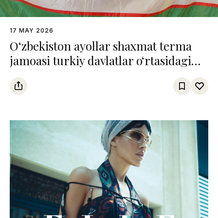
17 MAY 2026
O‘zbekiston ayollar shaxmat terma
jamoasi turkiy davlatlar o‘rtasidagi
chempionatda uchinchi o‘rinni
egalladi