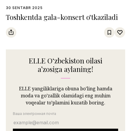
30 SENTABR 2025
Toshkentda gala-konsert o‘tkaziladi
ELLE Oʻzbekiston oilasi
aʼzosiga aylaning!
ELLE yangiliklariga obuna bo’ling hamda
moda va go’zallik olamidagi eng muhim
voqealar to’plamini kuzatib boring.
Ваша электронная почта