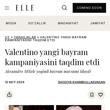
COMING SOON
MODA
GO‘ZALLIK
MADANIYAT
JAMIYAT
UY
»
YANGILIKLAR
»
VALENTINO YANGI BAYRAM
KAMPANIYASINI TAQDIM ETDI
Valentino yangi bayram
kampaniyasini taqdim etdi
Alessandro Mikele yoqimli bayram mavsumi tilaydi
12 NOY 2024
SHODIYA KHAMIDULLAEVADAN