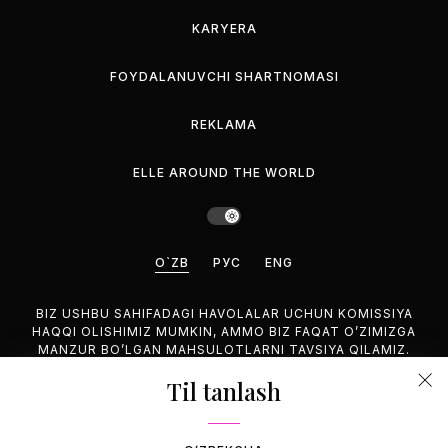
KARYERA
FOYDALANUVCHI SHARTNOMASI
REKLAMA
ELLE AROUND THE WORLD
O`ZB
РУС
ENG
BIZ USHBU SAHIFADAGI HAVOLALAR UCHUN KOMISSIYA
HAQQI OLISHIMIZ MUMKIN, AMMO BIZ FAQAT O’ZIMIZGA
MANZUR BO’LGAN MAHSULOTLARNI TAVSIYA QILAMIZ.
Til tanlash
©2026 GEMINA PUBLISHING LLC, HAMMASI HUQUQUQLARI
HIM.