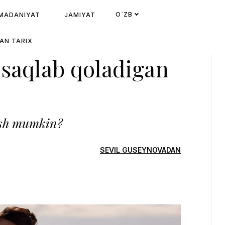
O`ZB
MADANIYAT
JAMIYAT
AN TARIX
 saqlab qoladigan
pish mumkin?
SEVIL GUSEYNOVADAN