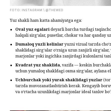
FOTО: INSTAGRAM \ @THEWED
Yuz shakli ham katta ahamiyatga ega:
Oval yuz egalari
deyarli barcha turdagi taqincho
halqali sirg‘alar, pusetlar, chokar va har qanday 
Dumaloq yuzli kelinlar
yuzni vizual tarzda cho‘
shaklidagi sirg‘alar o‘rniga uzun zanjirli sirg‘alar,
marjonlar yoki ingichka zanjirdagi kulonlarni tanla
Kvadrat yuz shaklida
, vazifa — keskin burchakla
uchun yumaloq shakldagi osma sirg‘alar, aylana el
Uchburchak yoki yurak shaklidagi yuzlar
(tor
tarzda muvozanatlashtirish kerak. Kengayib boruvc
va o‘rtacha uzunlikdagi marjonlar ideal tanlov bo‘