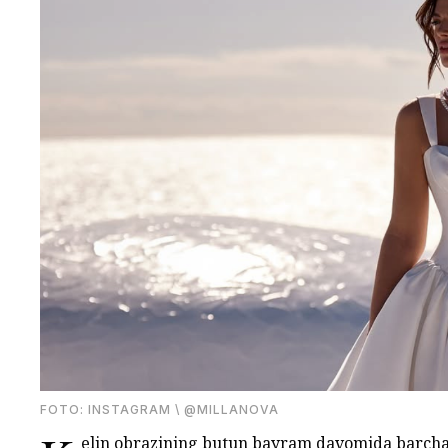
FOTO: INSTAGRAM \ @MILLANOVA
elin obrazining butun bayram davomida barcha ni