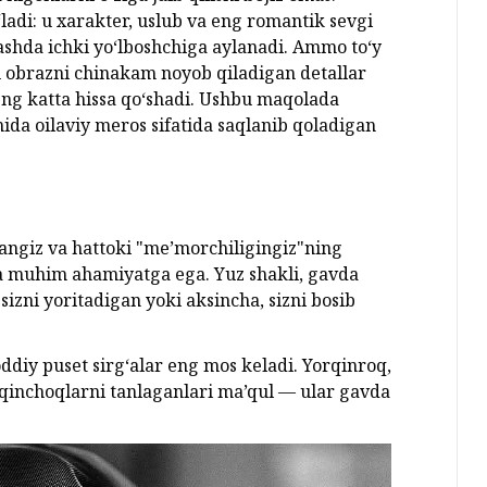
ladi: u xarakter, uslub va eng romantik sevgi
lashda ichki yo‘lboshchiga aylanadi. Ammo to‘y
u obrazni chinakam noyob qiladigan detallar
eng katta hissa qo‘shadi. Ushbu maqolada
mida oilaviy meros sifatida saqlanib qoladigan
yangiz va hattoki "me’morchiligingiz"ning
shda muhim ahamiyatga ega. Yuz shakli, gavda
zni yoritadigan yoki aksincha, sizni bosib
ddiy puset sirg‘alar eng mos keladi. Yorqinroq,
taqinchoqlarni tanlaganlari ma’qul — ular gavda