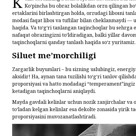
K
Ko‘pincha bu obraz bolalikdan orzu qilingan bo‘
ertaklarini birlashtirgan holda, orzudagi libosni tan
modasi faqat libos va tuflilar bilan cheklanmaydi — 
haqida. Va to‘g‘ri tanlangan taqinchoqlar bu sehrga 
nafaqat obrazingizni to‘ldiradigan, balki yillar davo
taqinchoqlarni qanday tanlash haqida so‘z yuritamiz.
Siluet me’morchiligi
Zargarlik buyumlari – bu sizning uslubingiz, energi
aksidir! Ha, aynan tana tuzilishi to‘g‘ri tanlov qili
proporsiyasi va hatto modadagi “temperament”ingiz si
ketadigan taqinchoqlarni aniqlaydi.
Mayda gavdali kelinlar uchun nozik zanjirchalar va o
to‘ladan kelgan kelinlar esa dekolte zonasida yirik 
proporsiyasini muvozanatlashtiradi.