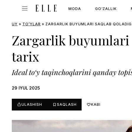
MODA
GO‘ZALLIK
UY
»
TO’YLAR
»
ZARGARLIK BUYUMLARI SAQLAB QOLADIG
Zargarlik buyumlari
tarix
Ideal to‘y taqinchoqlarini qanday to
29 IYUL 2025
ULASHISH
SAQLASH
KABI