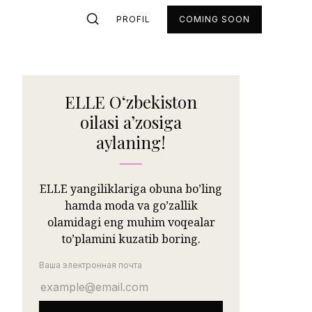
PROFIL
COMING SOON
ELLE Oʻzbekiston
oilasi aʼzosiga
aylaning!
ELLE yangiliklariga obuna bo’ling
hamda moda va go’zallik
olamidagi eng muhim voqealar
to’plamini kuzatib boring.
Ваша электронная почта