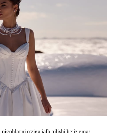
gohlarni o‘ziga jalb qilishi bejiz emas.