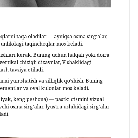
qlarni taqa oladilar — ayniqsa osma sirg‘alar,
uzunlikdagi taqinchoqlar mos keladi.
zishlari kerak. Buning uchun halqali yoki doira
 vertikal chiziqli dizaynlar, V shaklidagi
sh tavsiya etiladi.
rni yumshatish va silliqlik qo‘shish. Buning
ementlar va oval kulonlar mos keladi.
 iyak, keng peshona) — pastki qismini vizual
hi osma sirg‘alar, lyustra uslubidagi sirg‘alar
ladi.