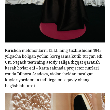
Kirishda mehmonlarni ELLE ning tuzlilishidan 1945
yilgacha bo‘lgan yo‘lini ko‘rgazma kutib turgan edi.
Uni o‘tgach teatrning asosiy zaliga diqqat qaratish
kerak bo‘lar edi – katta sahnada projector nurlari
ostida Dilnoza Asadova, violoncheldan taralgan
kuylar yordamida tadbirga musiqaviy ohang
bag‘ishlab turdi.