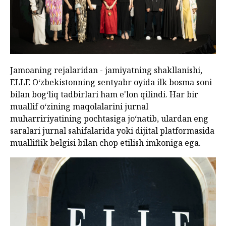
Jamoaning rejalaridan - jamiyatning shakllanishi,
ELLE O‘zbekistonning sentyabr oyida ilk bosma soni
bilan bog‘liq tadbirlari ham e'lon qilindi. Har bir
muallif o‘zining maqolalarini jurnal
muharririyatining pochtasiga jo‘natib, ulardan eng
saralari jurnal sahifalarida yoki dijital platformasida
mualliflik belgisi bilan chop etilish imkoniga ega.