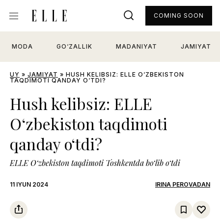
COMING SOON
MODA
GO‘ZALLIK
MADANIYAT
JAMIYAT
UY
»
JAMIYAT
»
HUSH KELIBSIZ: ELLE O‘ZBEKISTON
TAQDIMOTI QANDAY O‘TDI?
Hush kelibsiz: ELLE
O‘zbekiston taqdimoti
qanday o‘tdi?
ELLE O‘zbekiston taqdimoti Toshkentda bo‘lib o‘tdi
11 IYUN 2024
IRINA PEROVADAN