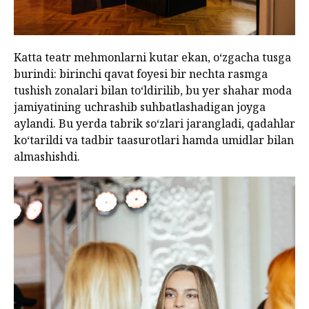
Katta teatr mehmonlarni kutar ekan, o‘zgacha tusga
burindi: birinchi qavat foyesi bir nechta rasmga
tushish zonalari bilan to‘ldirilib, bu yer shahar moda
jamiyatining uchrashib suhbatlashadigan joyga
aylandi. Bu yerda tabrik so‘zlari jarangladi, qadahlar
ko‘tarildi va tadbir taasurotlari hamda umidlar bilan
almashishdi.