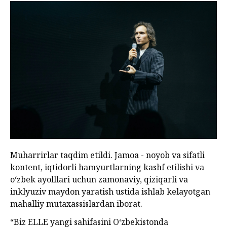
Muharrirlar taqdim etildi. Jamoa - noyob va sifatli
kontent, iqtidorli hamyurtlarning kashf etilishi va
o‘zbek ayolllari uchun zamonaviy, qiziqarli va
inklyuziv maydon yaratish ustida ishlab kelayotgan
mahalliy mutaxassislardan iborat.
“Biz ELLE yangi sahifasini O‘zbekistonda