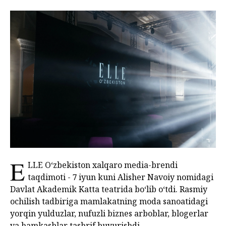
E
LLE O‘zbekiston xalqaro media-brendi
taqdimoti - 7 iyun kuni Alisher Navoiy nomidagi
Davlat Akademik Katta teatrida bo‘lib o‘tdi. Rasmiy
ochilish tadbiriga mamlakatning moda sanoatidagi
yorqin yulduzlar, nufuzli biznes arboblar, blogerlar
va hamkasblar tashrif buyurishdi.