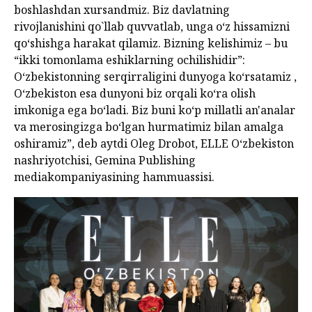
boshlashdan xursandmiz. Biz davlatning
rivojlanishini qo`llab quvvatlab, unga o‘z hissamizni
qo‘shishga harakat qilamiz. Bizning kelishimiz – bu
“ikki tomonlama eshiklarning ochilishidir”:
O‘zbekistonning serqirraligini dunyoga ko‘rsatamiz ,
O‘zbekiston esa dunyoni biz orqali ko‘ra olish
imkoniga ega bo‘ladi. Biz buni ko‘p millatli an'analar
va merosingizga bo‘lgan hurmatimiz bilan amalga
oshiramiz”, deb aytdi Oleg Drobot, ELLE O‘zbekiston
nashriyotchisi, Gemina Publishing
mediakompaniyasining hammuassisi.