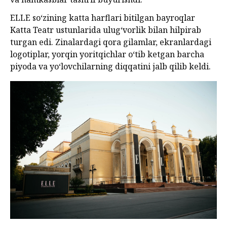
ELLE so‘zining katta harflari bitilgan bayroqlar
Katta Teatr ustunlarida ulug‘vorlik bilan hilpirab
turgan edi. Zinalardagi qora gilamlar, ekranlardagi
logotiplar, yorqin yoritqichlar o‘tib ketgan barcha
piyoda va yo‘lovchilarning diqqatini jalb qilib keldi.