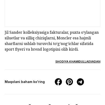
Jil Sander kolleksiyasiga fakturalar, puxta o‘ylangan
siluetlar va silliq chiziqlarni, Moncler esa hajmli
sharflarni ushlab turuvchi to‘g‘nog‘ichlar sifatida
sport flyeri va brend logotipini olib kirdi.
SHODIYA KHAMIDULLAEVADAN
Maqolani baham ko'ring