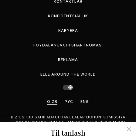
KONTAKTLAR
KONFIDENTSIALLIK
KARYERA
FOYDALANUVCHI SHARTNOMASI
REKLAMA
ELLE AROUND THE WORLD
O`ZB
РУС
ENG
BIZ USHBU SAHIFADAGI HAVOLALAR UCHUN KOMISSIYA
HAQQI OLISHIMIZ MUMKIN, AMMO BIZ FAQAT O’ZIMIZGA
MANZUR BO’LGAN MAHSULOTLARNI TAVSIYA QILAMIZ.
Til tanlash