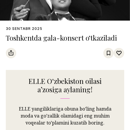
30 SENTABR 2025
Toshkentda gala-konsert o‘tkaziladi
ELLE Oʻzbekiston oilasi
aʼzosiga aylaning!
ELLE yangiliklariga obuna bo’ling hamda
moda va go’zallik olamidagi eng muhim
voqealar to’plamini kuzatib boring.