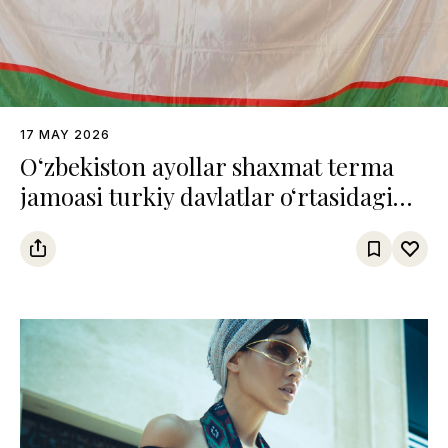
17 MAY 2026
O‘zbekiston ayollar shaxmat terma
jamoasi turkiy davlatlar o‘rtasidagi
chempionatda uchinchi o‘rinni
egalladi