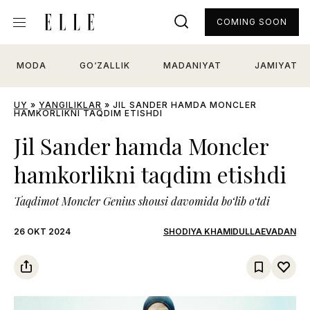
COMING SOON
MODA
GO‘ZALLIK
MADANIYAT
JAMIYAT
UY
»
YANGILIKLAR
»
JIL SANDER HAMDA MONCLER
HAMKORLIKNI TAQDIM ETISHDI
Jil Sander hamda Moncler
hamkorlikni taqdim etishdi
Taqdimot Moncler Genius shousi davomida bo‘lib o‘tdi
26 OKT 2024
SHODIYA KHAMIDULLAEVADAN