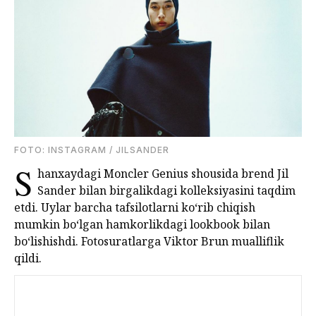
FOTО: INSTAGRAM / JILSANDER
S
hanxaydagi Moncler Genius shousida brend Jil
Sander bilan birgalikdagi kolleksiyasini taqdim
etdi. Uylar barcha tafsilotlarni ko‘rib chiqish
mumkin bo‘lgan hamkorlikdagi lookbook bilan
bo‘lishishdi. Fotosuratlarga Viktor Brun mualliflik
qildi.