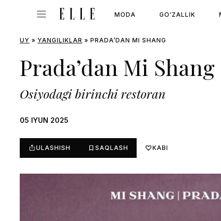
MODA
GO‘ZALLIK
UY
»
YANGILIKLAR
»
PRADA’DAN MI SHANG
Prada’dan Mi Shang
Osiyodagi birinchi restoran
05 IYUN 2025
ULASHISH
SAQLASH
KABI