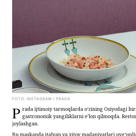
FOTO: INSTAGRAM / PRADA
P
rada ijtimoiy tarmoqlarda o‘zining Osiyodagi bir
gastronomik yangiliklarni e’lon qilmoqda. Resto
joylashgan.
Bu maskanda italyan va xitoy madaniyatlari uyg‘unligi