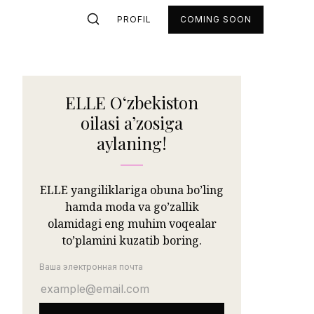
PROFIL
COMING SOON
ELLE Oʻzbekiston
oilasi aʼzosiga
aylaning!
ELLE yangiliklariga obuna bo’ling
hamda moda va go’zallik
olamidagi eng muhim voqealar
to’plamini kuzatib boring.
Ваша электронная почта