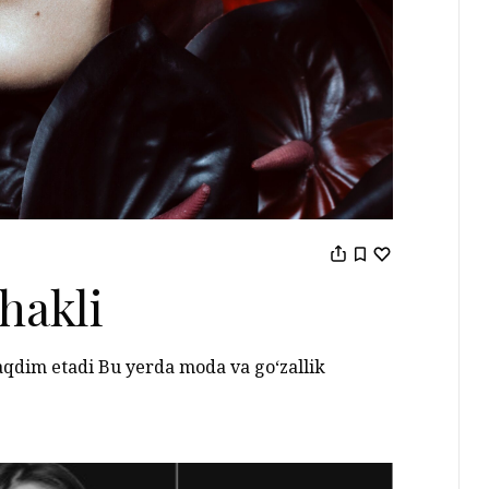
hakli
aqdim etadi Bu yerda moda va go‘zallik